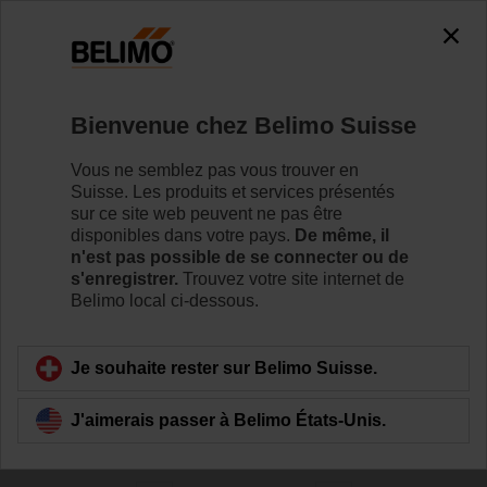
0
0
Accueil
Capteurs/Compteurs
Bienvenue chez Belimo Suisse
Capteurs en gaine (air)
Belimo propose une vaste gamme de capteurs en gaine
Vous ne semblez pas vous trouver en
couvrant toutes les valeurs de mesure standards :
Suisse. Les produits et services présentés
détection de température, d’humidité, de point de rosée,
sur ce site web peuvent ne pas être
de CO₂, des COV, de pression et de givre.
disponibles dans votre pays.
De même, il
n'est pas possible de se connecter ou de
s'enregistrer.
Trouvez votre site internet de
Pour en savoir plus
Belimo local ci-dessous.
Filtrer par
Je souhaite rester sur Belimo Suisse.
J'aimerais passer à Belimo États-Unis.
176
produits trouvés