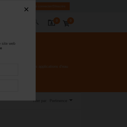
IT
FR
EN
Se connecter/S'inscrire
0
0
ctez-nous
e site web
se
ur de Belimo pour les applications d’eau
Trier par: Pertinence