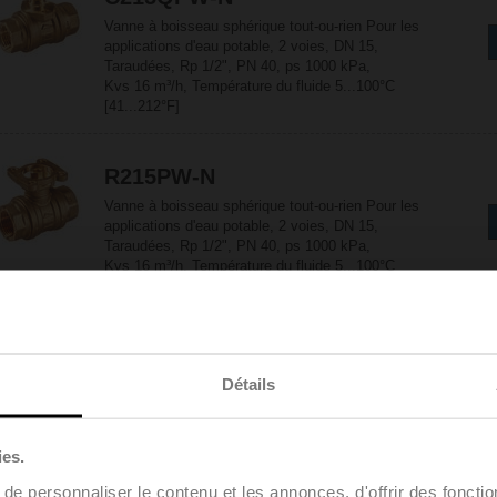
Vanne à boisseau sphérique tout-ou-rien Pour les
applications d'eau potable, 2 voies, DN 15,
Taraudées, Rp 1/2", PN 40, ps 1000 kPa,
Kvs 16 m³/h, Température du fluide 5...100°C
[41...212°F]
R215PW-N
Vanne à boisseau sphérique tout-ou-rien Pour les
applications d'eau potable, 2 voies, DN 15,
Taraudées, Rp 1/2", PN 40, ps 1000 kPa,
Kvs 16 m³/h, Température du fluide 5...100°C
[41...212°F]
R220PW-P
Détails
Vanne à boisseau sphérique tout-ou-rien Pour les
applications d'eau potable, 2 voies, DN 20,
Taraudées, Rp 3/4", PN 40, ps 1000 kPa,
Kvs 32 m³/h, Température du fluide 5...100°C
ies.
[41...212°F]
e personnaliser le contenu et les annonces, d'offrir des fonctio