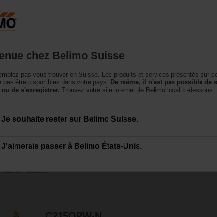
Suisse
DE
roduits
Support
À propos de nous
Conta
enue chez Belimo Suisse
mblez pas vous trouver en Suisse. Les produits et services présentés sur c
eau potable
 pas être disponibles dans votre pays.
De même, il n'est pas possible de 
 ou de s'enregistrer.
Trouvez votre site internet de Belimo local ci-dessous.
ombinées avec des servomoteurs compacts - la solution de vanne et servomote
Je souhaite rester sur Belimo Suisse.
J'aimerais passer à Belimo États-Unis.
7
produits trouvés
C215QPW-N