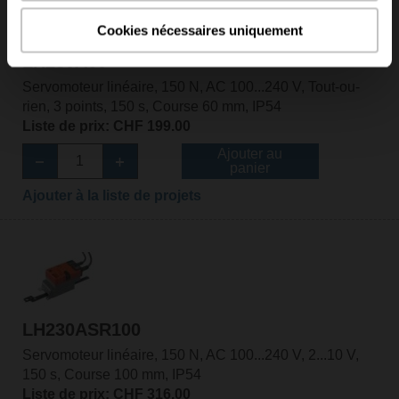
Cookies nécessaires uniquement
LH230A60
Servomoteur linéaire, 150 N, AC 100...240 V, Tout-ou-
rien, 3 points, 150 s, Course 60 mm, IP54
Liste de prix: CHF 199.00
Ajouter au
panier
Ajouter à la liste de projets
LH230ASR100
Servomoteur linéaire, 150 N, AC 100...240 V, 2...10 V,
150 s, Course 100 mm, IP54
Liste de prix: CHF 316.00