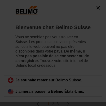
0
0
Accueil
Servomoteurs de registre
Bienvenue chez Belimo Suisse
Servomoteurs linéaires
Les servomoteurs de registre linéaires sont disponibles
Vous ne semblez pas vous trouver en
avec diverses longueurs de course afin de répondre aux
Suisse. Les produits et services présentés
exigences d'applications spécifiques.
sur ce site web peuvent ne pas être
disponibles dans votre pays.
De même, il
n'est pas possible de se connecter ou de
Pour en savoir plus
s'enregistrer.
Trouvez votre site internet de
Belimo local ci-dessous.
Filtrer par
Je souhaite rester sur Belimo Suisse.
52
produits trouvés
J'aimerais passer à Belimo États-Unis.
1
2
3