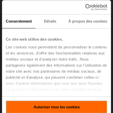
Ajouter au
panier
Ajouter à la liste de projets
Consentement
Détails
À propos des cookies
Ce site web utilise des cookies.
Les cookies nous permettent de personnaliser le contenu
et les annonces, d'offrir des fonctionnalités relatives aux
LH230A300
médias sociaux et d'analyser notre trafic. Nous
Servomoteur linéaire, 150 N, AC 100...240 V, Tout-ou-
partageons également des informations sur l'utilisation de
rien, 3 points, 150 s, Course 300 mm, IP54
notre site avec nos partenaires de médias sociaux, de
Liste de prix: CHF 211.00
publicité et d'analyse, qui peuvent combiner celles-ci
Ajouter au
avec d'autres informations que vous leur avez fournies
panier
ou qu'ils ont collectées lors de votre utilisation de leurs
Ajouter à la liste de projets
services.
Autoriser tous les cookies