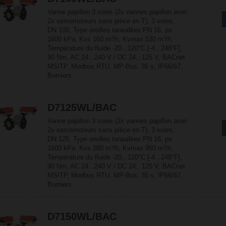
Vanne papillon 3 voies (2x vannes papillon avec
2x servomoteurs sans pièce en T), 3 voies,
DN 100, Type oreilles taraudées PN 16, ps
1600 kPa, Kvs 160 m³/h, Kvmax 530 m³/h,
Température du fluide -20...120°C [-4...248°F],
90 Nm, AC 24...240 V / DC 24...125 V, BACnet
MS/TP, Modbus RTU, MP-Bus, 35 s, IP66/67,
Borniers
D7125WL/BAC
Vanne papillon 3 voies (2x vannes papillon avec
2x servomoteurs sans pièce en T), 3 voies,
DN 125, Type oreilles taraudées PN 16, ps
1600 kPa, Kvs 280 m³/h, Kvmax 950 m³/h,
Température du fluide -20...120°C [-4...248°F],
90 Nm, AC 24...240 V / DC 24...125 V, BACnet
MS/TP, Modbus RTU, MP-Bus, 35 s, IP66/67,
Borniers
D7150WL/BAC