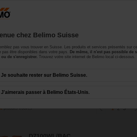
Suisse
DE
roduits
Support
À propos de nous
Conta
enue chez Belimo Suisse
mblez pas vous trouver en Suisse. Les produits et services présentés sur c
lon
 pas être disponibles dans votre pays.
De même, il n'est pas possible de 
 ou de s'enregistrer.
Trouvez votre site internet de Belimo local ci-dessous.
sion intercalaire et en version à oreilles taraudées en DN 25 - DN 700. Elle r
Je souhaite rester sur Belimo Suisse.
 de fuite nul pour les installations 2 voies et 3 voies.
J'aimerais passer à Belimo États-Unis.
42
produits trouvés
1
2
3
D7100WL/BAC