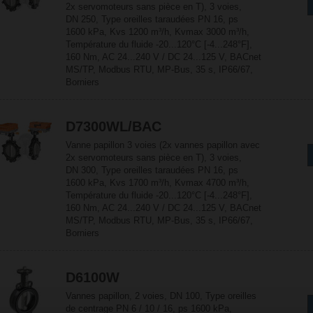
2x servomoteurs sans pièce en T), 3 voies,
DN 250, Type oreilles taraudées PN 16, ps
1600 kPa, Kvs 1200 m³/h, Kvmax 3000 m³/h,
Température du fluide -20...120°C [-4...248°F],
160 Nm, AC 24...240 V / DC 24...125 V, BACnet
MS/TP, Modbus RTU, MP-Bus, 35 s, IP66/67,
Borniers
D7300WL/BAC
Vanne papillon 3 voies (2x vannes papillon avec
2x servomoteurs sans pièce en T), 3 voies,
DN 300, Type oreilles taraudées PN 16, ps
1600 kPa, Kvs 1700 m³/h, Kvmax 4700 m³/h,
Température du fluide -20...120°C [-4...248°F],
160 Nm, AC 24...240 V / DC 24...125 V, BACnet
MS/TP, Modbus RTU, MP-Bus, 35 s, IP66/67,
Borniers
D6100W
Vannes papillon, 2 voies, DN 100, Type oreilles
de centrage PN 6 / 10 / 16, ps 1600 kPa,