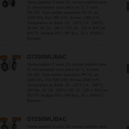
Vanne papillon 3 voies (2x vannes papillon avec
2x servomoteurs sans pièce en T), 3 voies,
DN 150, Type oreilles taraudées PN 16, ps
1600 kPa, Kvs 380 m³/h, Kvmax 1380 m³/h,
Température du fluide -20...120°C [-4...248°F],
90 Nm, AC 24...240 V / DC 24...125 V, BACnet
MS/TP, Modbus RTU, MP-Bus, 35 s, IP66/67,
Borniers
D7200WL/BAC
Vanne papillon 3 voies (2x vannes papillon avec
2x servomoteurs sans pièce en T), 3 voies,
DN 200, Type oreilles taraudées PN 16, ps
1600 kPa, Kvs 800 m³/h, Kvmax 1800 m³/h,
Température du fluide -20...120°C [-4...248°F],
160 Nm, AC 24...240 V / DC 24...125 V, BACnet
MS/TP, Modbus RTU, MP-Bus, 35 s, IP66/67,
Borniers
D7250WL/BAC
Vanne papillon 3 voies (2x vannes papillon avec