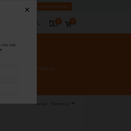
IT
FR
EN
Se connecter/S'inscrire
0
0
ctez-nous
e site web
se
épond aux exigences de toutes les
Trier par: Pertinence