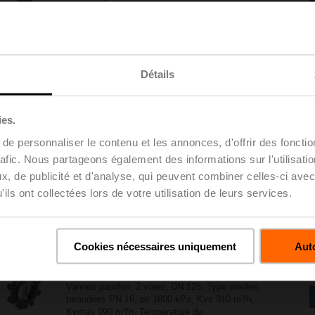
Kvs 220 m³/h, Kvmax 690 m³/h, Température du
fluide -20...120°C [-4...248°F]
D6100WL
Détails
Vannes papillon, 2 voies, DN 100, Type oreilles
taraudées PN 16, ps 1600 kPa, Kvs 220 m³/h,
Kvmax 690 m³/h, Température du
ies.
fluide -20...120°C [-4...248°F]
e personnaliser le contenu et les annonces, d'offrir des fonctio
rafic. Nous partageons également des informations sur l'utilisati
D6125W
, de publicité et d'analyse, qui peuvent combiner celles-ci avec
Vannes papillon, 2 voies, DN 125, Type oreilles
ils ont collectées lors de votre utilisation de leurs services.
de centrage PN 6 / 10 / 16, ps 1600 kPa,
Kvs 310 m³/h, Kvmax 990 m³/h, Température du
fluide -20...120°C [-4...248°F]
Cookies nécessaires uniquement
Auto
D6125WL
Vannes papillon, 2 voies, DN 125, Type oreilles
taraudées PN 16, ps 1600 kPa, Kvs 310 m³/h,
Kvmax 990 m³/h, Température du