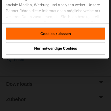
Dieser Artikel wird auf Bestellung produziert und kann
soziale Medien, Werbung und Analysen weiter. Unsere
nicht zurückgegeben werden, falls nicht mehr
Partner führen diese Informationen möglicherweise mit
benötigt.
weiteren Daten zusammen, die Sie ihnen bereitgestellt
haben oder die sie im Rahmen Ihrer Nutzung der Dienste
Listenpreis
EUR 171,00
gesammelt haben.
In den
Cookies zulassen
Warenkorb
Zur Projektliste
Nur notwendige Cookies
hinzufügen
Teilen
Downloads
Zubehör