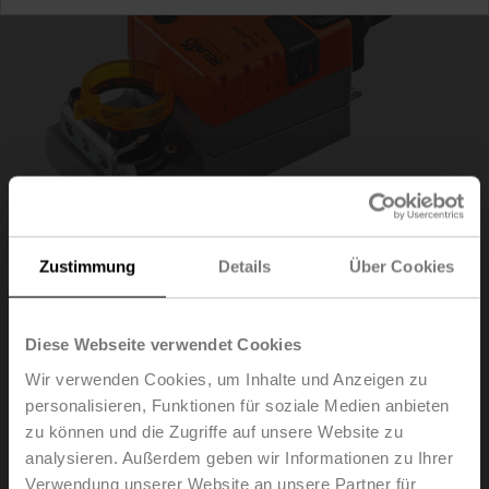
Zustimmung
Details
Über Cookies
Diese Webseite verwendet Cookies
TMC230A-F
Wir verwenden Cookies, um Inhalte und Anzeigen zu
personalisieren, Funktionen für soziale Medien anbieten
Schnellläufer-Drehantrieb, 2 Nm, AC 100...240 V,
zu können und die Zugriffe auf unsere Website zu
Auf/Zu, 3-Punkt, 35 s, Formschluss 8x8 mm, IP54
analysieren. Außerdem geben wir Informationen zu Ihrer
Verwendung unserer Website an unsere Partner für