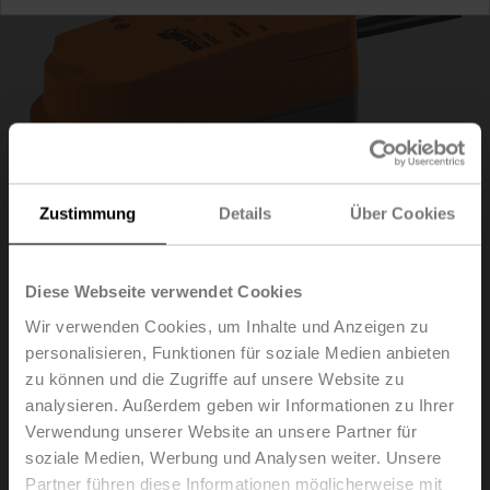
Zustimmung
Details
Über Cookies
Diese Webseite verwendet Cookies
Wir verwenden Cookies, um Inhalte und Anzeigen zu
personalisieren, Funktionen für soziale Medien anbieten
CQD230A
zu können und die Zugriffe auf unsere Website zu
analysieren. Außerdem geben wir Informationen zu Ihrer
Drehantrieb (ZoneTight), 1 Nm, AC 100...240 V, Auf/Zu,
Verwendung unserer Website an unsere Partner für
3-Punkt, 15 s, IP40
soziale Medien, Werbung und Analysen weiter. Unsere
Partner führen diese Informationen möglicherweise mit