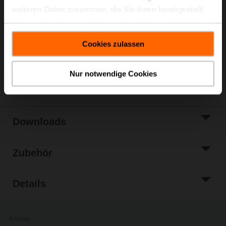
Listenpreis
EUR 127,00
weiteren Daten zusammen, die Sie ihnen bereitgestellt
In den
haben oder die sie im Rahmen Ihrer Nutzung der Dienste
Warenkorb
gesammelt haben.
Zur Projektliste
Cookies zulassen
hinzufügen
Teilen
Nur notwendige Cookies
Downloads
Zubehör
Details
Kontakt