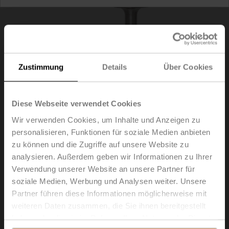
Zustimmung
Details
Über Cookies
Diese Webseite verwendet Cookies
Wir verwenden Cookies, um Inhalte und Anzeigen zu
personalisieren, Funktionen für soziale Medien anbieten
zu können und die Zugriffe auf unsere Website zu
A-22PE-A08
analysieren. Außerdem geben wir Informationen zu Ihrer
Verwendung unserer Website an unsere Partner für
Tauchhülse Nicht rostender Stahl, 80 mm, G 1/2", SW27
soziale Medien, Werbung und Analysen weiter. Unsere
Partner führen diese Informationen möglicherweise mit
Listenpreis
EUR 50,20
weiteren Daten zusammen, die Sie ihnen bereitgestellt
In den
haben oder die sie im Rahmen Ihrer Nutzung der Dienste
Warenkorb