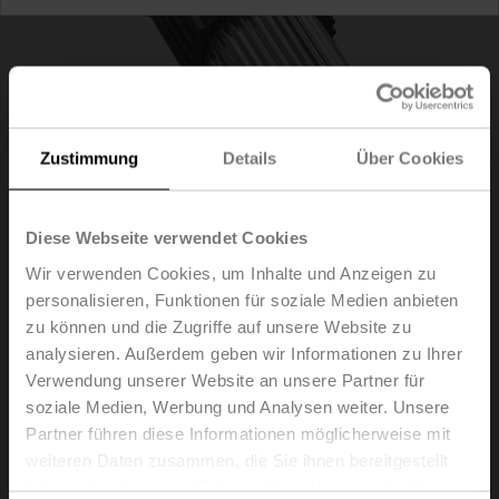
Zustimmung
Details
Über Cookies
Diese Webseite verwendet Cookies
Wir verwenden Cookies, um Inhalte und Anzeigen zu
personalisieren, Funktionen für soziale Medien anbieten
ZSFV-12
zu können und die Zugriffe auf unsere Website zu
analysieren. Außerdem geben wir Informationen zu Ihrer
Verwendung unserer Website an unsere Partner für
Formschlussadapter Vierkant, 12x12x55 mm (LxBxH),
soziale Medien, Werbung und Analysen weiter. Unsere
für SRF..-R
Partner führen diese Informationen möglicherweise mit
Listenpreis
EUR 75,30
weiteren Daten zusammen, die Sie ihnen bereitgestellt
haben oder die sie im Rahmen Ihrer Nutzung der Dienste
In den