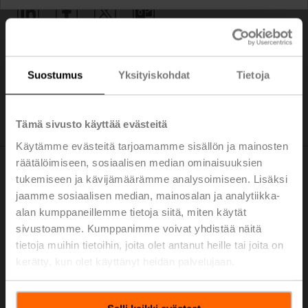
Koti
Suostumus
Yksityiskohdat
Tietoja
Digital Product Compliance
Tämä sivusto käyttää evästeitä
Käytämme evästeitä tarjoamamme sisällön ja mainosten
räätälöimiseen, sosiaalisen median ominaisuuksien
tukemiseen ja kävijämäärämme analysoimiseen. Lisäksi
EU Data Act
jaamme sosiaalisen median, mainosalan ja analytiikka-
alan kumppaneillemme tietoja siitä, miten käytät
Connectivity has always been a key feature of Belimo
sivustoamme. Kumppanimme voivat yhdistää näitä
products. Providing even better products with the right
tietoja muihin tietoihin, joita olet antanut heille tai joita on
digital connection is our focus now and in the future.
kerätty, kun olet käyttänyt heidän palvelujaan.
The Belimo Digital Ecosystem enables flexible system
integration through all common building automation
communication protocols and Building IoT platforms.