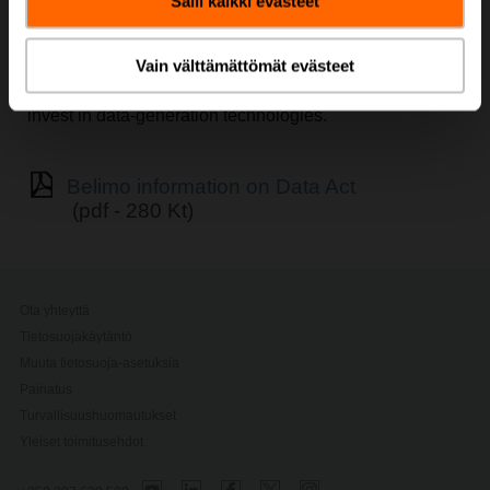
Salli kaikki evästeet
The Data Act (Regulation EU 2023/2854) establishes
harmonised
, horizontal rules to ensure fairness in the
Vain välttämättömät evästeet
allocation of value generated from data across market
actors, while safeguarding the interests of those who
invest in data-generation technologies.
Belimo information on Data Act
(pdf - 280 Kt)
Ota yhteyttä
Tietosuojakäytäntö
Muuta tietosuoja-asetuksia
Painatus
Turvallisuushuomautukset
Yleiset toimitusehdot