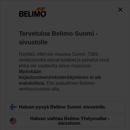
The exception is : javax.servlet.jsp.JspException: Problem
accessing the absolute URL
"https://www.belimo.com/fi/fi_FI/~mgnlArea=outdated~".
java.io.IOException: Server returned HTTP response code: 500
for URL: https://www.belimo.com/fi/fi_FI/~mgnlArea=outdated~
Tervetuloa Belimo Suomi -
sivustolle
Koti
RetroFIT+
Säätöventtiilin toimilaitteet
Näyttää, ettet ole maassa Suomi. Tällä
SR24P-MP-R
verkkosivulla olevat tuotteet ja palvelut eivät
ehkä ole saatavilla sinun maassasi.
Myöskään
kirjautuminen/rekisteröityminen ei ole
Lue lisää
mahdollista.
Etsi paikallinen Belimo-
verkkosivustosi alta.
Haluan pysyä Belimo Suomi -sivustolla.
Takaisin tuotekategoriaan
Haluan vaihtaa Belimo Yhdysvallat -
sivustoon.