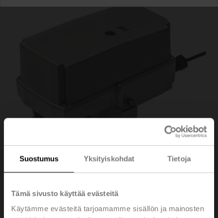
Suostumus
Yksityiskohdat
Tietoja
SR24P-MP-R
Tämä sivusto käyttää evästeitä
Käytämme evästeitä tarjoamamme sisällön ja mainosten