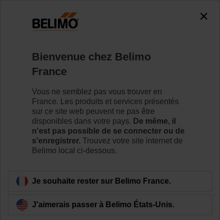
Bienvenue chez Belimo
France
Vous ne semblez pas vous trouver en
Accueil
France. Les produits et services présentés
sur ce site web peuvent ne pas être
Systèmes
disponibles dans votre pays.
De même, il
n'est pas possible de se connecter ou de
s'enregistrer.
Trouvez votre site internet de
Belimo propose une variété de solutions système pour
Belimo local ci-dessous.
une efficacité énergétique accrue, un confort optimal et
une performance maximale des bâtiments.
Je souhaite rester sur Belimo France.
J'aimerais passer à Belimo États-Unis.