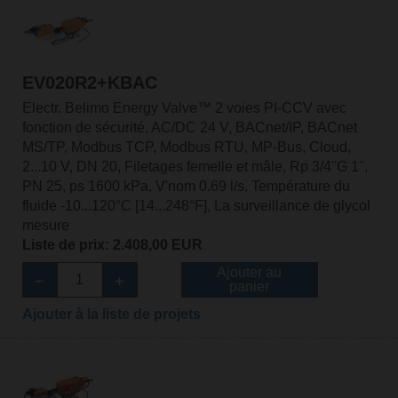
EV020R2+KBAC
Electr. Belimo Energy Valve™ 2 voies PI-CCV avec
fonction de sécurité, AC/DC 24 V, BACnet/IP, BACnet
MS/TP, Modbus TCP, Modbus RTU, MP-Bus, Cloud,
2...10 V, DN 20, Filetages femelle et mâle, Rp 3/4"G 1",
PN 25, ps 1600 kPa, V'nom 0.69 l/s, Température du
fluide -10...120°C [14...248°F], La surveillance de glycol
mesure
Liste de prix: 2.408,00 EUR
Ajouter au
panier
Ajouter à la liste de projets