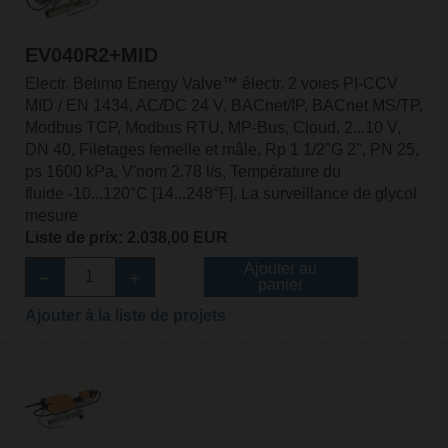
EV040R2+MID
Electr. Belimo Energy Valve™ électr. 2 voies PI-CCV
MID / EN 1434, AC/DC 24 V, BACnet/IP, BACnet MS/TP,
Modbus TCP, Modbus RTU, MP-Bus, Cloud, 2...10 V,
DN 40, Filetages femelle et mâle, Rp 1 1/2"G 2", PN 25,
ps 1600 kPa, V'nom 2.78 l/s, Température du
fluide -10...120°C [14...248°F], La surveillance de glycol
mesure
Liste de prix: 2.038,00 EUR
Ajouter au
panier
Ajouter à la liste de projets