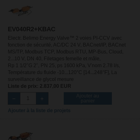
EV040R2+KBAC
Electr. Belimo Energy Valve™ 2 voies PI-CCV avec
fonction de sécurité, AC/DC 24 V, BACnet/IP, BACnet
MS/TP, Modbus TCP, Modbus RTU, MP-Bus, Cloud,
2...10 V, DN 40, Filetages femelle et mâle,
Rp 1 1/2"G 2", PN 25, ps 1600 kPa, V'nom 2.78 l/s,
Température du fluide -10...120°C [14...248°F], La
surveillance de glycol mesure
Liste de prix: 2.837,00 EUR
Ajouter au
panier
Ajouter à la liste de projets