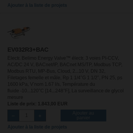
Ajouter à la liste de projets
EV032R3+BAC
Electr. Belimo Energy Valve™ électr. 3 voies PI-CCV,
AC/DC 24 V, BACnet/IP, BACnet MS/TP, Modbus TCP,
Modbus RTU, MP-Bus, Cloud, 2...10 V, DN 32,
Filetages femelle et mâle, Rp 1 1/4"G 1 1/2", PN 25, ps
1600 kPa, V'nom 1.67 l/s, Température du
fluide -10...120°C [14...248°F], La surveillance de glycol
mesure
Liste de prix: 1.843,00 EUR
Ajouter au
panier
Ajouter à la liste de projets