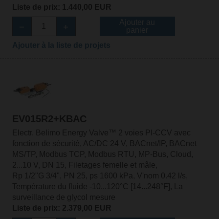
Liste de prix: 1.440,00 EUR
Ajouter au
panier
Ajouter à la liste de projets
EV015R2+KBAC
Electr. Belimo Energy Valve™ 2 voies PI-CCV avec
fonction de sécurité, AC/DC 24 V, BACnet/IP, BACnet
MS/TP, Modbus TCP, Modbus RTU, MP-Bus, Cloud,
2...10 V, DN 15, Filetages femelle et mâle,
Rp 1/2"G 3/4", PN 25, ps 1600 kPa, V'nom 0.42 l/s,
Température du fluide -10...120°C [14...248°F], La
surveillance de glycol mesure
Liste de prix: 2.379,00 EUR