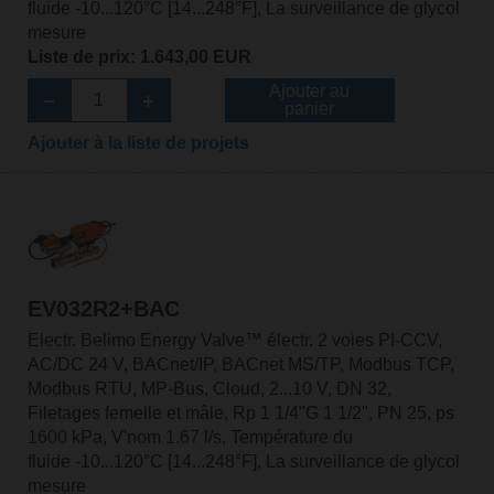
fluide -10...120°C [14...248°F], La surveillance de glycol
mesure
Liste de prix: 1.643,00 EUR
Ajouter au
panier
Ajouter à la liste de projets
EV032R2+BAC
Electr. Belimo Energy Valve™ électr. 2 voies PI-CCV,
AC/DC 24 V, BACnet/IP, BACnet MS/TP, Modbus TCP,
Modbus RTU, MP-Bus, Cloud, 2...10 V, DN 32,
Filetages femelle et mâle, Rp 1 1/4"G 1 1/2", PN 25, ps
1600 kPa, V'nom 1.67 l/s, Température du
fluide -10...120°C [14...248°F], La surveillance de glycol
mesure