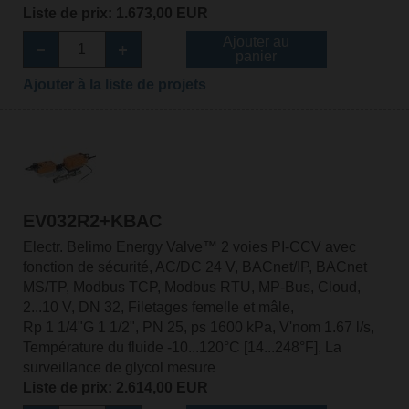
Liste de prix: 1.673,00 EUR
Ajouter au
panier
Ajouter à la liste de projets
EV032R2+KBAC
Electr. Belimo Energy Valve™ 2 voies PI-CCV avec
fonction de sécurité, AC/DC 24 V, BACnet/IP, BACnet
MS/TP, Modbus TCP, Modbus RTU, MP-Bus, Cloud,
2...10 V, DN 32, Filetages femelle et mâle,
Rp 1 1/4"G 1 1/2", PN 25, ps 1600 kPa, V'nom 1.67 l/s,
Température du fluide -10...120°C [14...248°F], La
surveillance de glycol mesure
Liste de prix: 2.614,00 EUR