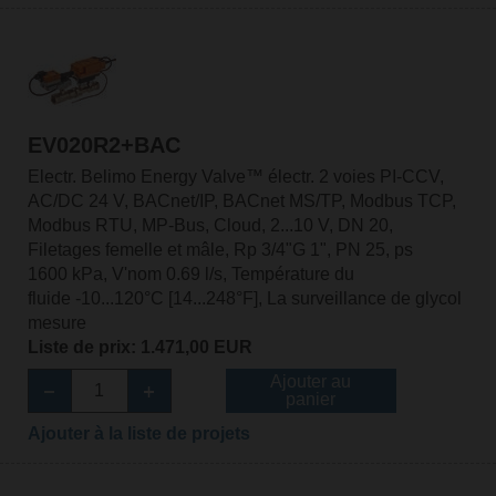
EV020R2+BAC
Electr. Belimo Energy Valve™ électr. 2 voies PI-CCV,
AC/DC 24 V, BACnet/IP, BACnet MS/TP, Modbus TCP,
Modbus RTU, MP-Bus, Cloud, 2...10 V, DN 20,
Filetages femelle et mâle, Rp 3/4"G 1", PN 25, ps
1600 kPa, V'nom 0.69 l/s, Température du
fluide -10...120°C [14...248°F], La surveillance de glycol
mesure
Liste de prix: 1.471,00 EUR
Ajouter au
panier
Ajouter à la liste de projets