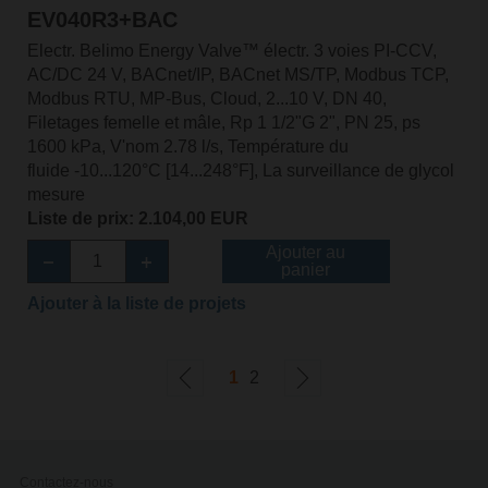
EV040R3+BAC
Electr. Belimo Energy Valve™ électr. 3 voies PI-CCV,
AC/DC 24 V, BACnet/IP, BACnet MS/TP, Modbus TCP,
Modbus RTU, MP-Bus, Cloud, 2...10 V, DN 40,
Filetages femelle et mâle, Rp 1 1/2"G 2", PN 25, ps
1600 kPa, V'nom 2.78 l/s, Température du
fluide -10...120°C [14...248°F], La surveillance de glycol
mesure
Liste de prix: 2.104,00 EUR
Ajouter au
panier
Ajouter à la liste de projets
1
2
Contactez-nous