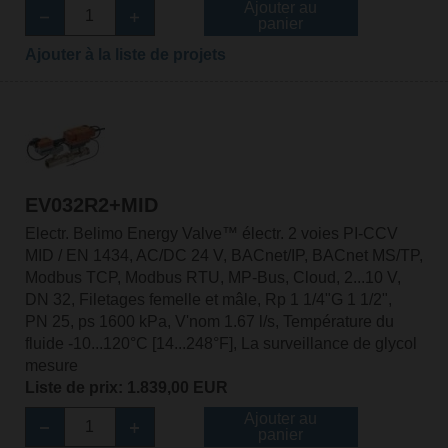
Ajouter au
panier
Ajouter à la liste de projets
EV032R2+MID
Electr. Belimo Energy Valve™ électr. 2 voies PI-CCV
MID / EN 1434, AC/DC 24 V, BACnet/IP, BACnet MS/TP,
Modbus TCP, Modbus RTU, MP-Bus, Cloud, 2...10 V,
DN 32, Filetages femelle et mâle, Rp 1 1/4"G 1 1/2",
PN 25, ps 1600 kPa, V'nom 1.67 l/s, Température du
fluide -10...120°C [14...248°F], La surveillance de glycol
mesure
Liste de prix: 1.839,00 EUR
Ajouter au
panier