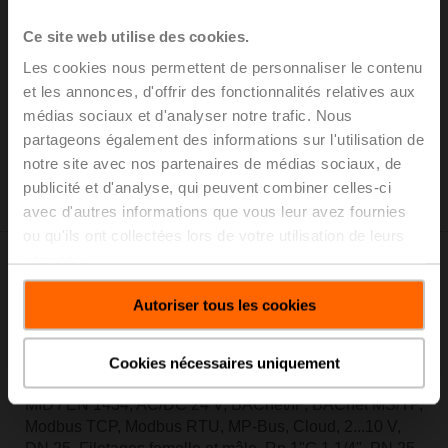
MS/TP, Modbus TCP, Modbus RTU, MP-Bus, Cloud,
Ce site web utilise des cookies.
2...10 V, DN 25, Filetages femelle et mâle,
Rp 1"G 1 1/4", PN 25, ps 1600 kPa, V'nom 0.97 l/s,
Les cookies nous permettent de personnaliser le contenu
Température du fluide -10...120°C [14...248°F], La
et les annonces, d'offrir des fonctionnalités relatives aux
surveillance de glycol mesure
médias sociaux et d'analyser notre trafic. Nous
Liste de prix: 2.450,00 EUR
partageons également des informations sur l'utilisation de
Ajouter au
notre site avec nos partenaires de médias sociaux, de
panier
publicité et d'analyse, qui peuvent combiner celles-ci
Ajouter à la liste de projets
avec d'autres informations que vous leur avez fournies
ou qu'ils ont collectées lors de votre utilisation de leurs
services.
Autoriser tous les cookies
EV025R2+MID
Cookies nécessaires uniquement
Electr. Belimo Energy Valve™ électr. 2 voies PI-CCV
MID / EN 1434, AC/DC 24 V, BACnet/IP, BACnet MS/TP,
Modbus TCP, Modbus RTU, MP-Bus, Cloud, 2...10 V,