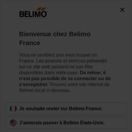
0
0
Accueil
Capteurs/Compteurs
Bienvenue chez Belimo
Belimo Energy Valve™ avec TEM
France
La vanne Belimo Energy Valve™ avec compteur
d'énergie thermique intègre le comptage de l'énergie, le
Vous ne semblez pas vous trouver en
contrôle de l'énergie et la facturation (certifiée) dans un
France. Les produits et services présentés
seul appareil. Mesurer et surveiller avec précision débits
sur ce site web peuvent ne pas être
thermiques et la consommation d'énergie dans les
disponibles dans votre pays.
De même, il
systèmes de chauffage et de refroidissement avec une
n'est pas possible de se connecter ou de
comptabilité analytique basée sur l'IoT à l'aide d'un seul
s'enregistrer.
Trouvez votre site internet de
appareil.
Belimo local ci-dessous.
Pour en savoir plus
Je souhaite rester sur Belimo France.
J'aimerais passer à Belimo États-Unis.
Filtrer par