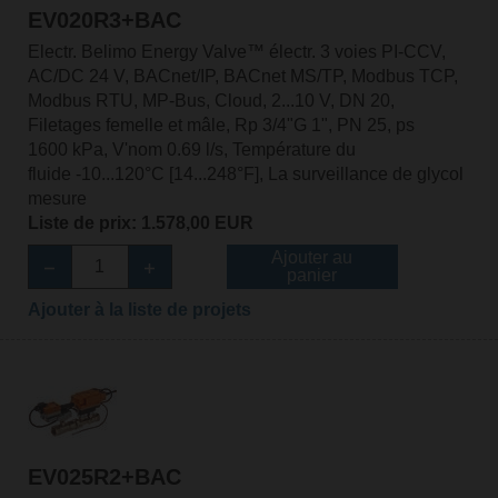
EV020R3+BAC
Electr. Belimo Energy Valve™ électr. 3 voies PI-CCV,
AC/DC 24 V, BACnet/IP, BACnet MS/TP, Modbus TCP,
Modbus RTU, MP-Bus, Cloud, 2...10 V, DN 20,
Filetages femelle et mâle, Rp 3/4"G 1", PN 25, ps
1600 kPa, V'nom 0.69 l/s, Température du
fluide -10...120°C [14...248°F], La surveillance de glycol
mesure
Liste de prix: 1.578,00 EUR
Ajouter au
panier
Ajouter à la liste de projets
EV025R2+BAC