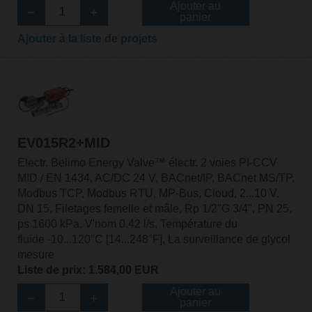
Ajouter au
panier
Ajouter à la liste de projets
EV015R2+MID
Electr. Belimo Energy Valve™ électr. 2 voies PI-CCV
MID / EN 1434, AC/DC 24 V, BACnet/IP, BACnet MS/TP,
Modbus TCP, Modbus RTU, MP-Bus, Cloud, 2...10 V,
DN 15, Filetages femelle et mâle, Rp 1/2"G 3/4", PN 25,
ps 1600 kPa, V'nom 0.42 l/s, Température du
fluide -10...120°C [14...248°F], La surveillance de glycol
mesure
Liste de prix: 1.584,00 EUR
Ajouter au
panier