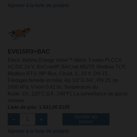
Ajouter à la liste de projets
EV015R3+BAC
Electr. Belimo Energy Valve™ électr. 3 voies PI-CCV,
AC/DC 24 V, BACnet/IP, BACnet MS/TP, Modbus TCP,
Modbus RTU, MP-Bus, Cloud, 2...10 V, DN 15,
Filetages femelle et mâle, Rp 1/2"G 3/4", PN 25, ps
1600 kPa, V'nom 0.42 l/s, Température du
fluide -10...120°C [14...248°F], La surveillance de glycol
mesure
Liste de prix: 1.541,00 EUR
Ajouter au
panier
Ajouter à la liste de projets