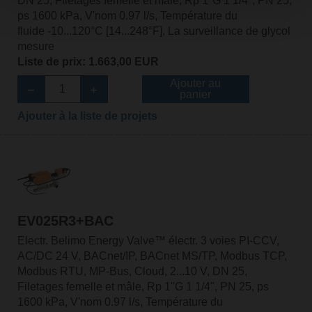
DN 25, Filetages femelle et mâle, Rp 1"G 1 1/4", PN 25,
ps 1600 kPa, V'nom 0.97 l/s, Température du
fluide -10...120°C [14...248°F], La surveillance de glycol
mesure
Liste de prix: 1.663,00 EUR
Ajouter au
panier
Ajouter à la liste de projets
EV025R3+BAC
Electr. Belimo Energy Valve™ électr. 3 voies PI-CCV,
AC/DC 24 V, BACnet/IP, BACnet MS/TP, Modbus TCP,
Modbus RTU, MP-Bus, Cloud, 2...10 V, DN 25,
Filetages femelle et mâle, Rp 1"G 1 1/4", PN 25, ps
1600 kPa, V'nom 0.97 l/s, Température du