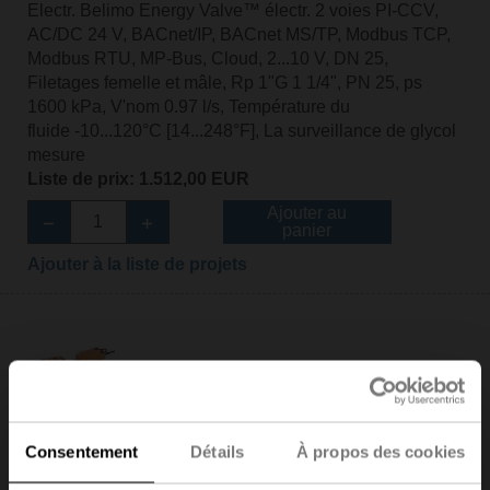
Electr. Belimo Energy Valve™ électr. 2 voies PI-CCV,
AC/DC 24 V, BACnet/IP, BACnet MS/TP, Modbus TCP,
Modbus RTU, MP-Bus, Cloud, 2...10 V, DN 25,
Filetages femelle et mâle, Rp 1"G 1 1/4", PN 25, ps
1600 kPa, V'nom 0.97 l/s, Température du
fluide -10...120°C [14...248°F], La surveillance de glycol
mesure
Liste de prix: 1.512,00 EUR
Ajouter au
panier
Ajouter à la liste de projets
EV025R2+KBAC
Consentement
Détails
À propos des cookies
Electr. Belimo Energy Valve™ 2 voies PI-CCV avec
fonction de sécurité, AC/DC 24 V, BACnet/IP, BACnet