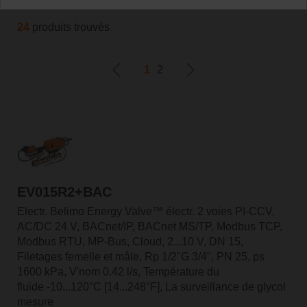
24
produits trouvés
1
2
EV015R2+BAC
Electr. Belimo Energy Valve™ électr. 2 voies PI-CCV,
AC/DC 24 V, BACnet/IP, BACnet MS/TP, Modbus TCP,
Modbus RTU, MP-Bus, Cloud, 2...10 V, DN 15,
Filetages femelle et mâle, Rp 1/2"G 3/4", PN 25, ps
1600 kPa, V'nom 0.42 l/s, Température du
fluide -10...120°C [14...248°F], La surveillance de glycol
mesure