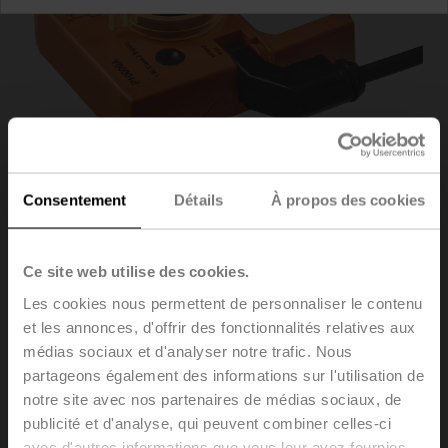
Consentement
Détails
À propos des cookies
Ce site web utilise des cookies.
P10000A
Les cookies nous permettent de personnaliser le contenu
et les annonces, d'offrir des fonctionnalités relatives aux
Potentiomètres d'asservissement 10 kΩ adaptable
médias sociaux et d'analyser notre trafic. Nous
partageons également des informations sur l'utilisation de
Recommandation : raccordement comme diviseur de
notre site avec nos partenaires de médias sociaux, de
tension. Veuillez noter les informations dans la fiche
publicité et d'analyse, qui peuvent combiner celles-ci
technique.
avec d'autres informations que vous leur avez fournies