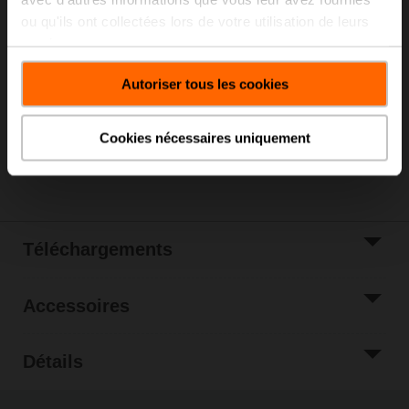
ou qu'ils ont collectées lors de votre utilisation de leurs
Liste de prix
125,00 EUR
services.
Ajouter au
panier
Autoriser tous les cookies
Ajouter à la liste
de projets
Cookies nécessaires uniquement
Partager
Téléchargements
Accessoires
Détails