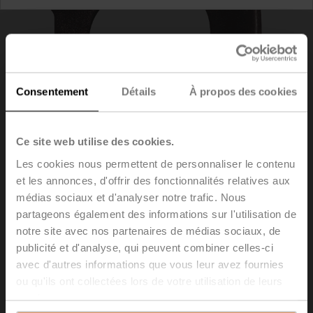
Consentement
Détails
À propos des cookies
Ce site web utilise des cookies.
Les cookies nous permettent de personnaliser le contenu
et les annonces, d'offrir des fonctionnalités relatives aux
médias sociaux et d'analyser notre trafic. Nous
Z-FKCH
partageons également des informations sur l'utilisation de
notre site avec nos partenaires de médias sociaux, de
Clip à ressort, Pouf CH..
publicité et d'analyse, qui peuvent combiner celles-ci
Emballage multiple 20 pièces
avec d'autres informations que vous leur avez fournies
ou qu'ils ont collectées lors de votre utilisation de leurs
Liste de prix
29,60 EUR
services.
Ajouter au