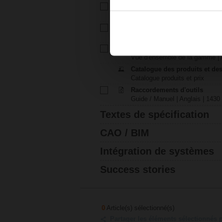
Technical data sheet – BKN2
Fiche technique | Anglais | 1194
EU Declaration of Conformit
Déclaration de conformité UE | 
Brochure – Aperçu des servo
Vue d'ensemble de la gamme | A
Catalogue des produits et des
Catalogue produits et prix
Raccordements d'outils
Guide / Manuel | Anglais | 1430
Textes de spécification
CAO / BIM
Intégration de systèmes
Success stories
0
Article(s) sélectionné(s)
Partager les éléments sélectionnés 