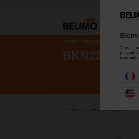
P
Bienv
Accueil
Servomoteurs de registre
Acc
Vous ne se
BKN230-24M
peuvent ne
connecter
Retour a la catégorie de produits