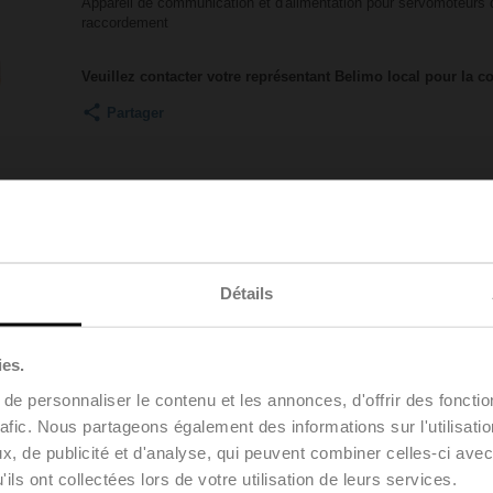
Appareil de communication et d'alimentation pour servomoteurs 
raccordement
Veuillez contacter votre représentant Belimo local pour la
Partager
Détails
Accessoires
ies.
e personnaliser le contenu et les annonces, d'offrir des fonctio
rafic. Nous partageons également des informations sur l'utilisati
, de publicité et d'analyse, qui peuvent combiner celles-ci avec
ils ont collectées lors de votre utilisation de leurs services.