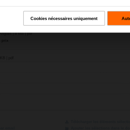
30-24MP
 KB | pdf
y – BKN230-24MP
Cookies nécessaires uniquement
Auto
58 KB | pdf
moteurs de clapet coupe-feu
nglais | 8 MB | pdf
 prix
 KB | pdf
Télécharger les éléments sélect
par email
Ajouter les sélections dans le d