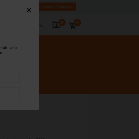
FR
EN
Se connecter/S'inscrire
0
0
ctez-nous
e site web
se