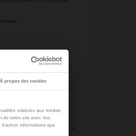
de clapet coupe-feu 24 V avec prise de
 commande.
À propos des cookies
Détails
nnalités relatives aux médias
on de notre site avec nos
 d'autres informations que