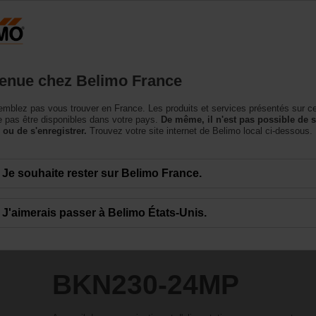
France
roduits
Support
À propos de nous
Conta
enue chez Belimo France
essoires
mblez pas vous trouver en France. Les produits et services présentés sur c
P
 pas être disponibles dans votre pays.
De même, il n'est pas possible de 
 ou de s'enregistrer.
Trouvez votre site internet de Belimo local ci-dessous.
Je souhaite rester sur Belimo France.
J'aimerais passer à Belimo États-Unis.
BKN230-24MP