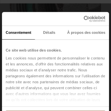
Consentement
Détails
À propos des cookies
Ce site web utilise des cookies.
Les cookies nous permettent de personnaliser le contenu
et les annonces, d'offrir des fonctionnalités relatives aux
médias sociaux et d'analyser notre trafic. Nous
ZH4550
partageons également des informations sur l'utilisation de
notre site avec nos partenaires de médias sociaux, de
Raccord pour vanne à siège avec filetage mâle DN 50
publicité et d'analyse, qui peuvent combiner celles-ci
Rp 2"
avec d'autres informations que vous leur avez fournies
ou qu'ils ont collectées lors de votre utilisation de leurs
Liste de prix
39,60 EUR
services.
Ajouter au