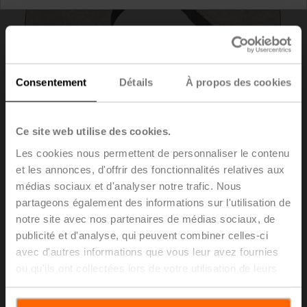
Consentement
Détails
À propos des cookies
Ce site web utilise des cookies.
Les cookies nous permettent de personnaliser le contenu
et les annonces, d'offrir des fonctionnalités relatives aux
médias sociaux et d'analyser notre trafic. Nous
ZNV-205
partageons également des informations sur l'utilisation de
notre site avec nos partenaires de médias sociaux, de
publicité et d'analyse, qui peuvent combiner celles-ci
Kit d’adaptateur Danfoss
avec d'autres informations que vous leur avez fournies
Liste de prix
23,50 EUR
ou qu'ils ont collectées lors de votre utilisation de leurs
services.
Ajouter au
panier