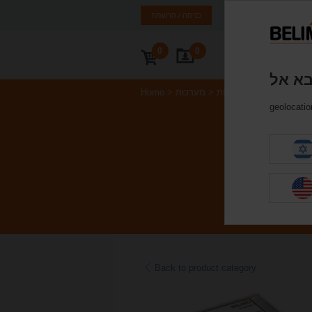
ראל
EN
HE
כניסה / הרשמה
0
0
ור קשר
רת ואינטגרציית מערכות
מערכות
Home
geolocation
Back to product category