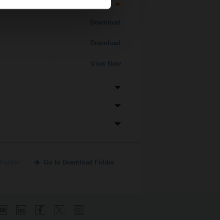
Download
Download
View Now
Folder
Go to Download Folder