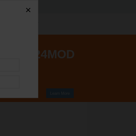
UK24MOD
Learn More