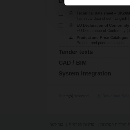
Documentation
Technical data sheet – UK24
Technical data sheet | English |
EU Declaration of Conformit
EU Declaration of Conformity | 
Product and Price Catalogue
Product and price catalogue
Tender texts
CAD / BIM
System integration
0
item(s) selected
Download Sele
 הגדרות הפרטיות
מדיניות הפרטיות
צור קשר