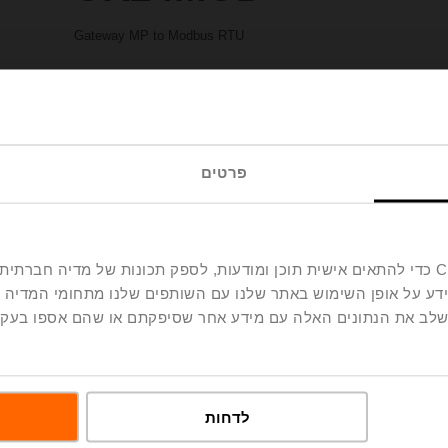
Gateway MP to Modbus RTU
Please contact your local Sales Representative for ordering.
Add to Project List
Add to Cart
Share
פרטים
אנחנו משתמשים בקובצי Cookie כדי להתאים אישית תוכן ומודעות, לספק תכונות של מ
ידע על אופן השימוש באתר שלנו עם השותפים שלנו מתחומי המדיה 
 לשלב את הנתונים האלה עם מידע אחר שסיפקתם או שהם אספו בע
oads
De
לדחות