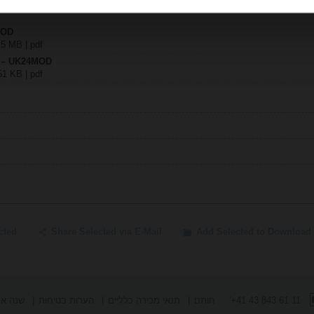
MOD
 5 MB | pdf
y – UK24MOD
51 KB | pdf
cted
Share Selected via E-Mail
Add Selected to Download 
חותם
תנאי מכירה כלליים
הערות בטיחות
שנה את
'+41 43 843 61 11