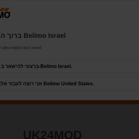
יש
מוצרים
תמיכה
עלינו
צ
ברוך הבא אל Belimo ‏Israel
תקשו
.description.text.israel
ברצוני להישאר ב-Belimo ‏Israel.
אני רוצה לעבור אל Belimo ‏United States.
UK24MOD