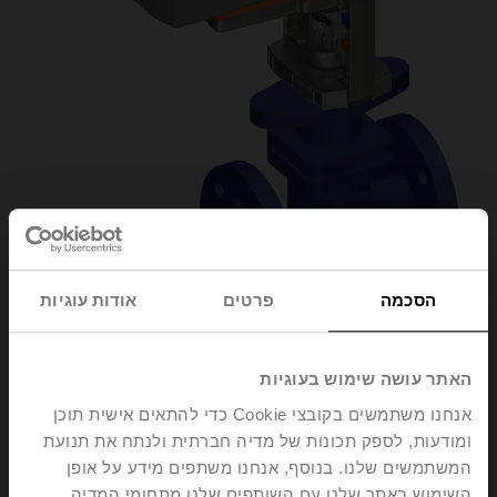
הסכמה
פרטים
אודות עוגיות
H6025X6P3-
האתר עושה שימוש בעוגיות
אנחנו משתמשים בקובצי Cookie כדי להתאים אישית תוכן
S2/NVK230A-3
ומודעות, לספק תכונות של מדיה חברתית ולנתח את תנועת
המשתמשים שלנו. בנוסף, אנחנו משתפים מידע על אופן
Globe valve, 2-way, DN 25, Flange, PN 25, ps
השימוש באתר שלנו עם השותפים שלנו מתחומי המדיה