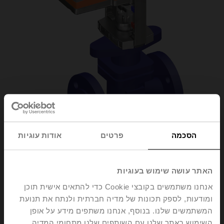
הסכמה
פרטים
אודות עוגיות
H6032X16-
האתר עושה שימוש בעוגיות
אנחנו משתמשים בקובצי Cookie כדי להתאים אישית תוכן
S2/NV230A-TPC
ומודעות, לספק תכונות של מדיה חברתית ולנתח את תנועת
המשתמשים שלנו. בנוסף, אנחנו משתפים מידע על אופן
Globe valve, 2-way, DN 32, Flange, PN 25, ps
השימוש באתר שלנו עם השותפים שלנו מתחומי המדיה