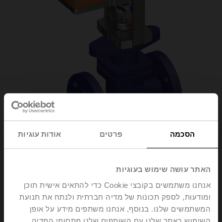
הסכמה
פרטים
אודות עוגיות
H6050X25-
האתר עושה שימוש בעוגיות
אנחנו משתמשים בקובצי Cookie כדי להתאים אישית תוכן
S2+LV24A-SZ-TPC
ומודעות, לספק תכונות של מדיה חברתית ולנתח את תנועת
המשתמשים שלנו. בנוסף, אנחנו משתפים מידע על אופן
Globe valve, 2-way, DN 50, Flange, PN 25, ps
השימוש באתר שלנו עם השותפים שלנו מתחומי המדיה