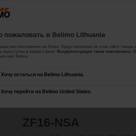
Литва
одукция
Поддерживать
О нас
Свяжитес
 пожаловать в Belimo Lithuania
ваше местоположение не Литва. Представленные на этом сайте товары 
ь недоступны в вашей стране.
Вход/регистрация также невозможны.
В
еб-сайт Belimo.
Хочу остаться на Belimo Lithuania.
Хочу перейти на Belimo United States.
ZF16-NSA