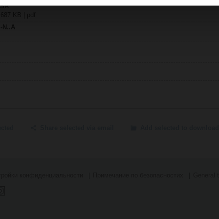
NSA
 687 KB | pdf
.-N..A
ected
Share selected via email
Add selected to download
тройки конфиденциальности
Примечание по безопасностиx
General 