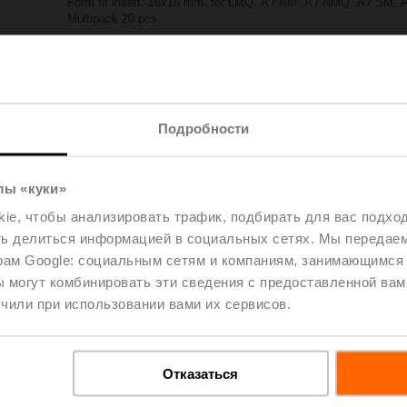
Form fit insert, 16x16 mm, for LMQ..A / NM..A / NMQ..A / SM..
Multipack 20 pcs.
Please contact your local Sales Representative for ordering.
Add to Project List
Add to Cart
Подробности
Share
лы «куки»
e, чтобы анализировать трафик, подбирать для вас подход
ть делиться информацией в социальных сетях. Мы передае
рам Google: социальным сетям и компаниям, занимающимся 
 могут комбинировать эти сведения с предоставленной вам
oads
De
чили при использовании вами их сервисов.
Отказаться