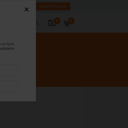
LT
EN
RU
Вход/Регистрация
0
0
ь с нами
и услуги
ыберите