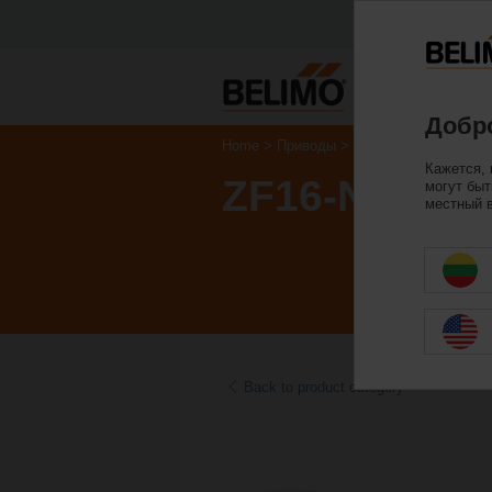
Пр
Добро
Home
Приводы
Аксессуары
Кажется, 
ZF16-NSA
могут быт
местный в
Back to product category