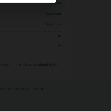
Download
Download
View now
 folder
Go to download folder
terms and conditions
Imprint