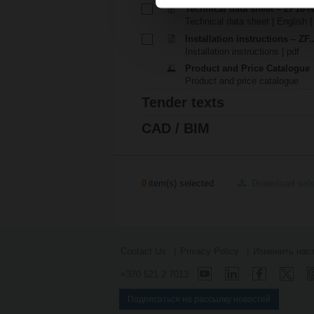
Technical data sheet – ZF16-
Technical data sheet | English |
Installation instructions – ZF.
Installation instructions | pdf
Product and Price Catalogue
Product and price catalogue
Tender texts
CAD / BIM
0
item(s) selected
Download sel
Contact Us
Privacy Policy
Изменить нас
+370 521 2 7013
Подписаться на рассылку новостей