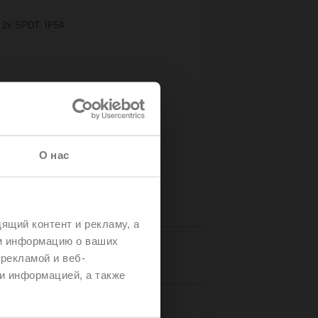
, 2x SPDT, IP54
О нас
ящий контент и рекламу, а
м информацию о ваших
Details
рекламой и веб-
и информацией, а также