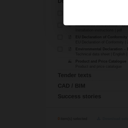
Documentation
Technical data sheet – EF24A
Technical data sheet | English 
Installation instructions – EF.
Installation instructions | pdf
EU Declaration of Conformit
EU Declaration of Conformity | 
Environmental Declaration – 
Technical data sheet | English |
Product and Price Catalogue
Product and price catalogue
Tender texts
CAD / BIM
Success stories
0
item(s) selected
Download sel