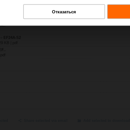
Отказаться
-S2
| 1585 KB | pdf
.A..
y – EF24A-S2
29 KB | pdf
EF..
 pdf
ected
Share selected via email
Add selected to download