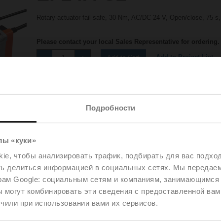
Rotary actuator fail-safe, 30 Nm, AC/DC 24 V, Open/close, 75 s
Please contact your local Sales Representative for ordering.
Add to Project List
Add to Cart
Share
Подробности
лы «куки»
e, чтобы анализировать трафик, подбирать для вас подход
ть делиться информацией в социальных сетях. Мы передае
Accessories
рам Google: социальным сетям и компаниям, занимающимся 
 могут комбинировать эти сведения с предоставленной вам
чили при использовании вами их сервисов.