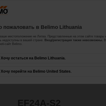
Литва
одукция
Поддерживать
О нас
Свяжитес
 пожаловать в Belimo Lithuania
 функцией
ваше местоположение не Литва. Представленные на этом сайте товары 
ь недоступны в вашей стране.
Вход/регистрация также невозможны.
В
еб-сайт Belimo.
Хочу остаться на Belimo Lithuania.
Хочу перейти на Belimo United States.
EF24A-S2