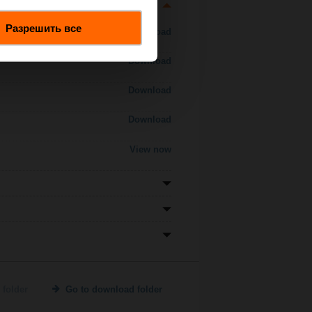
Разрешить все
Download
Download
Download
Download
View now
 folder
Go to download folder