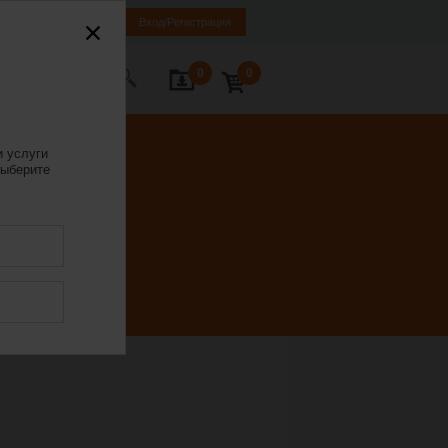
LT
EN
RU
Вход/Регистрация
0
0
ь с нами
и услуги
ыберите