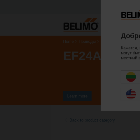
Пр
Добро
Home
Приводы
Приводы с охранной
Кажется, 
EF24A-S2
могут быт
местный в
Learn more
Back to product category