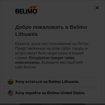
The exception is : javax.servlet.jsp.JspException: Problem
accessing the absolute URL
"https://www.belimo.com/lt/ru_RU/~mgnlArea=outdated~".
java.io.IOException: Server returned HTTP response code: 500
for URL:
Добро пожаловать в Belimo
https://www.belimo.com/lt/ru_RU/~mgnlArea=outdated~
Lithuania
Home
Клапаны
Аксессуары
Кажется, ваше местоположение не Литва.
Представленные на этом сайте товары и
ZRV-302
услуги могут быть недоступны в вашей
стране.
Вход/регистрация также
невозможны.
Выберите местный веб-
сайт Belimo.
Хочу остаться на Belimo Lithuania.
Back to product category
Хочу перейти на Belimo United States.