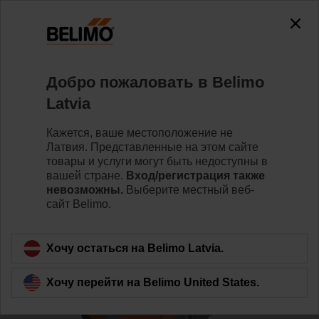
0
0
Home
Клапаны
Седельные клапаны
Добро пожаловать в Belimo
H6025X10-S2+NV24A-MOD
Latvia
Кажется, ваше местоположение не
Латвия. Представленные на этом сайте
Learn more
товары и услуги могут быть недоступны в
вашей стране.
Вход/регистрация также
невозможны.
Выберите местный веб-
сайт Belimo.
Back to product category
Хочу остаться на Belimo Latvia.
Хочу перейти на Belimo United States.