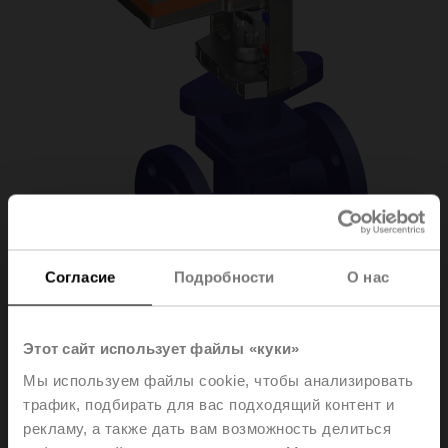
Согласие
Подробности
О нас
H6025X10-
Этот сайт использует файлы «куки»
Мы используем файлы cookie, чтобы анализировать
S2+NV24A-MOD
трафик, подбирать для вас подходящий контент и
рекламу, а также дать вам возможность делиться
Globe valve, 2-way, DN 25, Flange, PN 25, ps