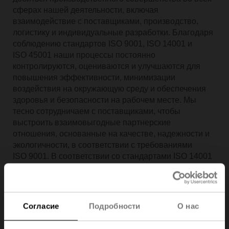
сферах нашей деятельности, включая
взаимодействие с поставщиками, производство,
логистику и индивидуальные разработки. Благодаря
соблюдению стандартов ISO 9001, ISO 14001 и
ISO 45001 наши процессы постоянно
контролируются, оцениваются и улучшаются для
повышения эффективности, минимизации
воздействия на окружающую среду и обеспечения
здоровья и безопасности на рабочем месте. Мы
тесно сотрудничаем с поставщиками, чтобы
выстроить взаимовыгодные партнерские
отношения, основанные на качестве, надежности и
экологичности, в соответствии с требованиями
ISO 9001. В соответствии со стандартами ISO 14001
и ISO 45001 наши производственные, логистические
процессы, а также создание продукции на заказ
направлены на оптимизацию использования
ресурсов, снижение энергопотребления и
Согласие
Подробности
О нас
уменьшение рисков для здоровья и безопасности.