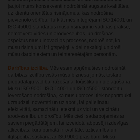
ļaujot mums konsekventi nodrošināt augstas kvalitātes,
uz klientu orientētus risinājumus, kas nodrošina
pievienoto vērtību. Turklāt mēs integrējam ISO 14001 un
ISO 45001 standartus mūsu risinājumu vadības praksē,
ņemot vērā vides un arodveselības, un drošības
aspektus mūsu inovācijas procesos, nodrošinot, ka
mūsu risinājumi ir ilgtspējīgi, videi nekaitīgi un droši
mūsu darbiniekiem un ieinteresētajām personām.
Darbības izcilība.
Mēs esam apņēmušies nodrošināt
darbības izcilību visās mūsu biznesa jomās, tostarp
piegādātāju vadībā, ražošanā, loģistikā un pielāgošanā.
Mūsu ISO 9001, ISO 14001 un ISO 45001 standartu
ievērošana nodrošina, ka mūsu procesi tiek nepārtraukti
uzraudzīti, novērtēti un uzlaboti, lai palielinātu
efektivitāti, samazinātu ietekmi uz vidi un veicinātu
arodveselību un drošību. Mēs cieši sadarbojamies ar
saviem piegādātājiem, lai izveidotu abpusēji izdevīgas
attiecības, kuru pamatā ir kvalitāte, uzticamība un
ilgtspējība saskaņā ar ISO 9001 prasībām. Mūsu