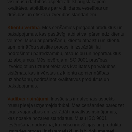
visi mūsu darbības aspekti atbilst augstākajiem
kvalitātes, atbildības par vidi, darba veselības un
drošības un ētiskas uzvedības standartiem.
Klientu vērtība.
Mēs cenšamies piegādāt produktus un
pakalpojumus, kas pastāvīgi atbilst vai pārsniedz klientu
vēlmes. Mūsu ar pārdošanu, klientu atbalstu un klientu
apmierinātību saistītie procesi ir izstrādāti, lai
nodrošinātu pārredzamību, atsaucību un nepārtrauktus
uzlabojumus. Mēs ievērojam ISO 9001 prasības,
izveidojot un uzturot efektīvas kvalitātes pārvaldības
sistēmas, kas ir vērstas uz klientu apmierinātības
uzlabošanu, nodrošinot kvalitatīvus produktus un
pakalpojumus.
Vadības risinājumi.
Inovācijas ir galvenais aspekts
mūsu pieejā uzņēmējdarbībai. Mēs cenšamies paredzēt
tirgus vajadzības un izstrādāt inovatīvus risinājumus,
kas nosaka nozares standartus. Mūsu ISO 9001
ievērošana nodrošina, ka mūsu inovācijas un produktu
izstrādes procesi ir sistemātiski un labi dokumentēti,