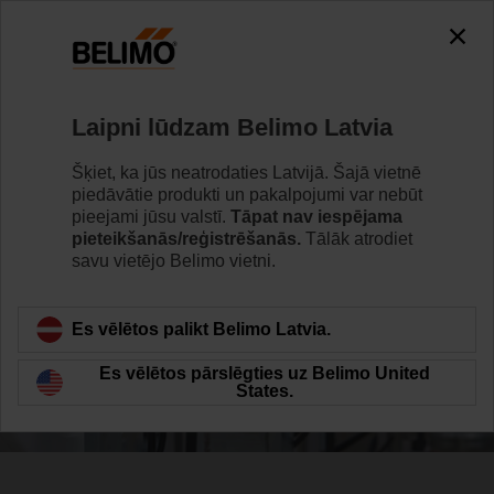
Laipni lūdzam Belimo Latvia
Šķiet, ka jūs neatrodaties Latvijā. Šajā vietnē
Mēs tiecamies uz
piedāvātie produkti un pakalpojumi var nebūt
pieejami jūsu valstī.
Tāpat nav iespējama
abpusējiem
pieteikšanās/reģistrēšanās.
Tālāk atrodiet
savu vietējo Belimo vietni.
panākumiem
Es vēlētos palikt Belimo Latvia.
Es vēlētos pārslēgties uz Belimo United
States.