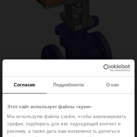
Согласие
Подробности
О нас
H6050X25-S2/LV24A-
Этот сайт использует файлы «куки»
Мы используем файлы cookie, чтобы анализировать
MP-TPC
трафик, подбирать для вас подходящий контент и
рекламу, а также дать вам возможность делиться
Globe valve, 2-way, DN 50, Flange, PN 25, ps