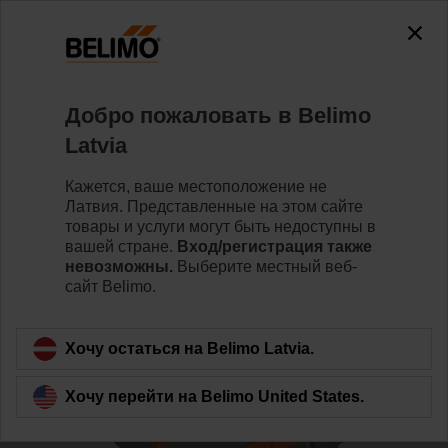
0
0
Home
Клапаны
Седельные клапаны
Добро пожаловать в Belimo
H6050X25-S2/NVK24A-MP-TPC
Latvia
Кажется, ваше местоположение не
Латвия. Представленные на этом сайте
Learn more
товары и услуги могут быть недоступны в
вашей стране.
Вход/регистрация также
невозможны.
Выберите местный веб-
сайт Belimo.
Back to product category
Хочу остаться на Belimo Latvia.
Хочу перейти на Belimo United States.