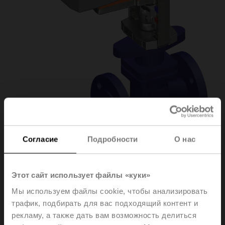
Согласие
Подробности
О нас
H6050X25-
Этот сайт использует файлы «куки»
Мы используем файлы cookie, чтобы анализировать
S2/NVK24A-MP-TPC
трафик, подбирать для вас подходящий контент и
рекламу, а также дать вам возможность делиться
Globe valve, 2-way, DN 50, Flange, PN 25, ps