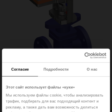
Согласие
Подробности
О нас
H6050X25-
Этот сайт использует файлы «куки»
Мы используем файлы cookie, чтобы анализировать
S2/SV230A-TPC
трафик, подбирать для вас подходящий контент и
рекламу, а также дать вам возможность делиться
Globe valve, 2-way, DN 50, Flange, PN 25, ps