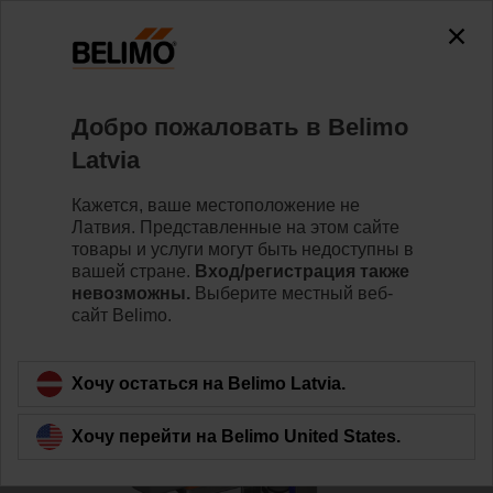
0
0
Home
Клапаны
Седельные клапаны
Добро пожаловать в Belimo
H6065X58-SP2+NVK24A-3-TPC
Latvia
Кажется, ваше местоположение не
Латвия. Представленные на этом сайте
Learn more
товары и услуги могут быть недоступны в
вашей стране.
Вход/регистрация также
невозможны.
Выберите местный веб-
сайт Belimo.
Back to product category
Хочу остаться на Belimo Latvia.
Хочу перейти на Belimo United States.