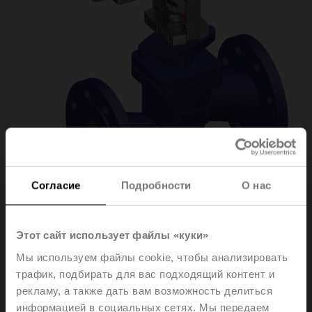
Согласие
Подробности
О нас
H6065X58-
Этот сайт использует файлы «куки»
Мы используем файлы cookie, чтобы анализировать
SP2+NVK24A-3-TPC
трафик, подбирать для вас подходящий контент и
рекламу, а также дать вам возможность делиться
информацией в социальных сетях. Мы передаем
Globe valve (partially pressure-balanced), 2-way,