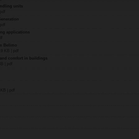
ndling units
 pdf
Generation
 pdf
ing applications
df
om Belimo
19 KB | pdf
 and comfort in buildings
MB | pdf
 KB | pdf