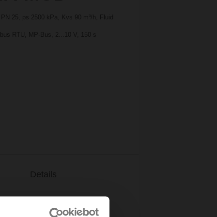
, PN 25, ps 2500 kPa, Kvs 90 m³/h, Fluid
bus RTU, MP-Bus, 2...10 V, 150 s
Details