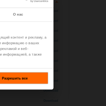
Download
О нас
Download
Download
ящий контент и рекламу, а
Download
м информацию о ваших
рекламой и веб-
Download
и информацией, а также
Download
Download
Разрешить все
Download
Download
Download