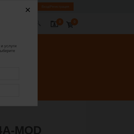
LV
EN
RU
Вход/Регистрация
0
0
ь с нами
 и услуги
ыберите
4A-MOD