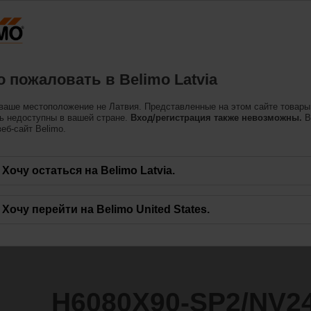
Латвия
одукция
Поддерживать
О нас
Свяжитес
 пожаловать в Belimo Latvia
ваше местоположение не Латвия. Представленные на этом сайте товары
P2/NV24A-MOD
ь недоступны в вашей стране.
Вход/регистрация также невозможны.
В
еб-сайт Belimo.
Хочу остаться на Belimo Latvia.
Хочу перейти на Belimo United States.
H6080X90-SP2/NV2