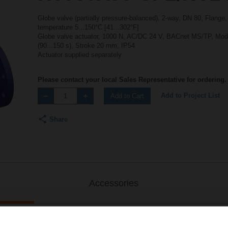
Globe valve (partially pressure-balanced), 2-way, DN 80, Flange
temperature 5...150°C [41...302°F]
Globe valve actuator, 1000 N, AC/DC 24 V, BACnet MS/TP, Mod
(90...150 s), Stroke 20 mm, IP54
Actuator supplied separately
Please contact your local Sales Representative for ordering.
Add to Project List
Add to Cart
Share
Accessories