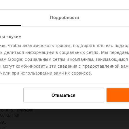
.-SP2
Подробности
| 1288 KB | pdf
A-MOD
| 2460 KB | pdf
лы «куки»
.X..-S(P)2
B | pdf
e, чтобы анализировать трафик, подбирать для вас подход
A.. / NV..A.. / SV..A..
ть делиться информацией в социальных сетях. Мы передае
рам Google: социальным сетям и компаниям, занимающимся 
– H6.., H7..
 могут комбинировать эти сведения с предоставленной вам
885 KB | pdf
чили при использовании вами их сервисов.
y – NV24A-MOD
29 KB | pdf
2-way / 3-way globe valves
lish | 2807 KB | pdf
Отказаться
General notes
ish | pdf
H6..X..S.. DN65-100
 66 KB | pdf
NV..
 pdf