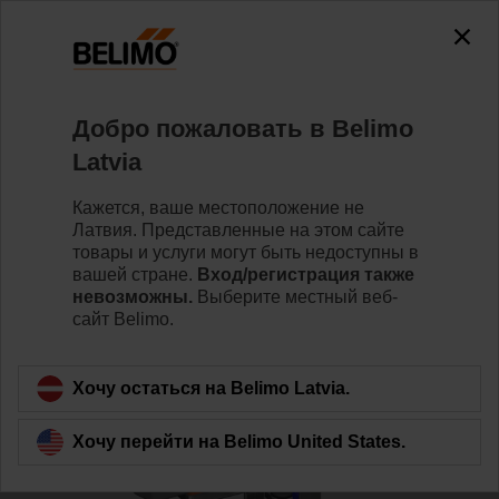
0
0
Home
Клапаны
Седельные клапаны
Добро пожаловать в Belimo
H6080X90-SP2/NVKC24A-MP-TPC
Latvia
Кажется, ваше местоположение не
Латвия. Представленные на этом сайте
Learn more
товары и услуги могут быть недоступны в
вашей стране.
Вход/регистрация также
невозможны.
Выберите местный веб-
сайт Belimo.
Back to product category
Хочу остаться на Belimo Latvia.
Хочу перейти на Belimo United States.