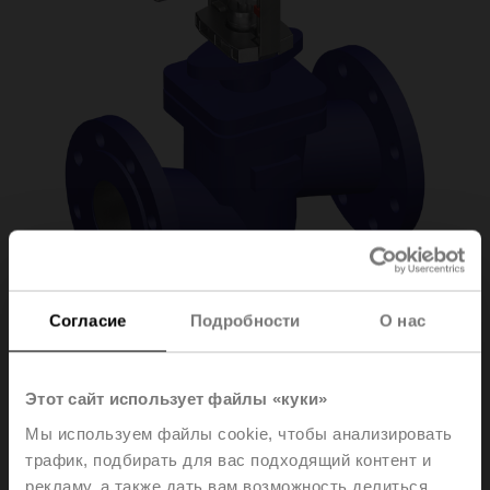
Согласие
Подробности
О нас
H6100X125-
Этот сайт использует файлы «куки»
SP2+NVC24A-SZ-
Мы используем файлы cookie, чтобы анализировать
трафик, подбирать для вас подходящий контент и
TPC
рекламу, а также дать вам возможность делиться