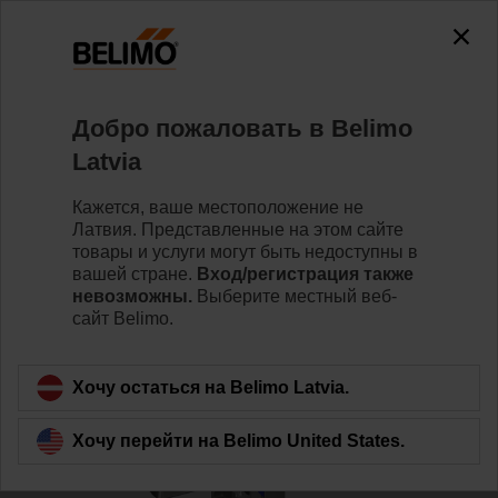
0
0
Home
Клапаны
Седельные клапаны
Добро пожаловать в Belimo
H6100X125-SP2+NVC24A-SZ-TPC
Latvia
Кажется, ваше местоположение не
Латвия. Представленные на этом сайте
Learn more
товары и услуги могут быть недоступны в
вашей стране.
Вход/регистрация также
невозможны.
Выберите местный веб-
сайт Belimo.
Back to product category
Хочу остаться на Belimo Latvia.
Хочу перейти на Belimo United States.