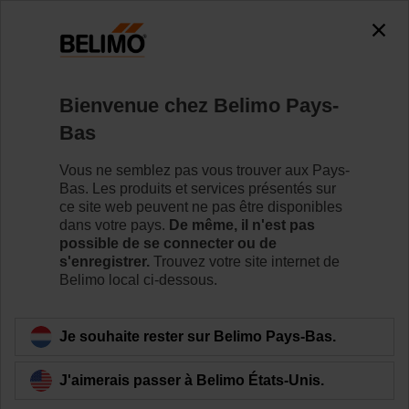
0
0
Accueil
Servomoteurs de registre
Bienvenue chez Belimo Pays-
Servomoteurs avec fonction de sécurité
Bas
Les servomoteurs rotatifs Belimo avec fonction de
sécurité peuvent prendre en charge un grand nombre
Vous ne semblez pas vous trouver aux Pays-
d’applications CVC. Ils sont proposés dans une large
Bas. Les produits et services présentés sur
gamme de tensions nominales et de couples.
ce site web peuvent ne pas être disponibles
dans votre pays.
De même, il n'est pas
possible de se connecter ou de
Pour en savoir plus
s'enregistrer.
Trouvez votre site internet de
Belimo local ci-dessous.
Filtrer par
Je souhaite rester sur Belimo Pays-Bas.
72
produits trouvés
J'aimerais passer à Belimo États-Unis.