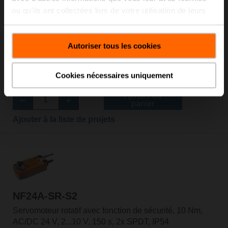
ou qu'ils ont collectées lors de votre utilisation de leurs
services.
NF24A-SR
Autoriser tous les cookies
Servomoteur rotatif avec fonction de sécurité, 10 Nm,
AC/DC 24 V, 2...10 V, 150 s, IP54
Cookies nécessaires uniquement
Liste de prix: € 388,00
Ajouter au
panier
Ajouter à la liste de projets
NF24A-SR-S2
Servomoteur rotatif avec fonction de sécurité, 10 Nm,
AC/DC 24 V, 2...10 V, 150 s, 2x SPDT, IP54