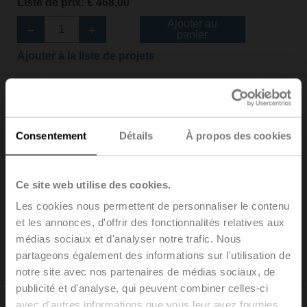
Liste de prix: € 468,00
Ajouter au
panier
Ajouter à la liste de projets
Consentement
Détails
À propos des cookies
NF24A-S2
Servomoteur rotatif avec fonction de sécurité, 10 Nm,
Ce site web utilise des cookies.
AC/DC 24 V, Tout-ou-rien, 75 s, 2x SPDT, IP54
Les cookies nous permettent de personnaliser le contenu
Liste de prix: € 379,00
et les annonces, d'offrir des fonctionnalités relatives aux
Ajouter au
médias sociaux et d'analyser notre trafic. Nous
panier
partageons également des informations sur l'utilisation de
Ajouter à la liste de projets
notre site avec nos partenaires de médias sociaux, de
publicité et d'analyse, qui peuvent combiner celles-ci
avec d'autres informations que vous leur avez fournies