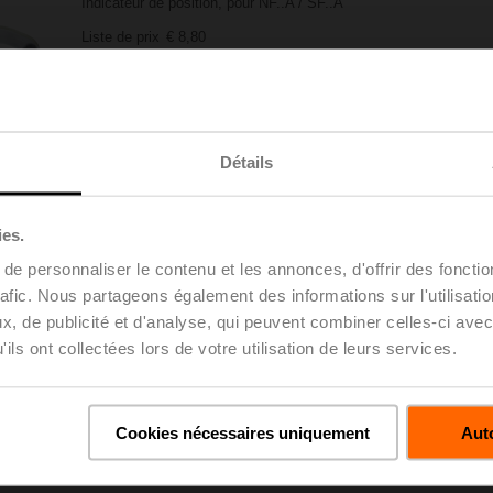
Indicateur de position, pour NF..A / SF..A
Liste de prix
€ 8,80
Ajouter à la list
Ajouter au panier
projets
Partager
Détails
ies.
e personnaliser le contenu et les annonces, d'offrir des fonctio
rafic. Nous partageons également des informations sur l'utilisati
, de publicité et d'analyse, qui peuvent combiner celles-ci avec
ils ont collectées lors de votre utilisation de leurs services.
gements
Dé
Cookies nécessaires uniquement
Auto