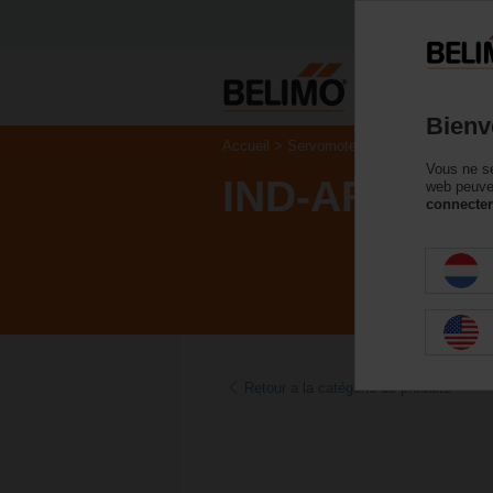
P
Bienv
Accueil
Servomoteurs de registre
Acc
Vous ne se
IND-AFB
web peuven
connecter
Retour a la catégorie de produits