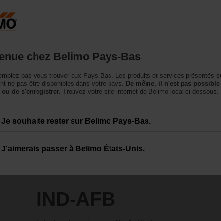
Pays-Bas
NL
roduits
Support
À propos de nous
Conta
enue chez Belimo Pays-Bas
essoires
mblez pas vous trouver aux Pays-Bas. Les produits et services présentés su
t ne pas être disponibles dans votre pays.
De même, il n'est pas possible
 ou de s'enregistrer.
Trouvez votre site internet de Belimo local ci-dessous.
Je souhaite rester sur Belimo Pays-Bas.
J'aimerais passer à Belimo États-Unis.
IND-AFB