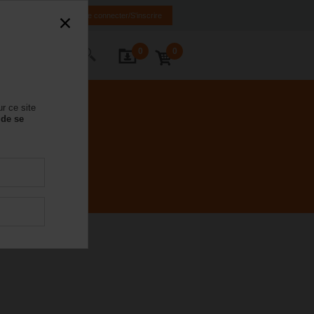
FR
DE
EN
Se connecter/S'inscrire
0
0
ctez-nous
r ce site
 de se