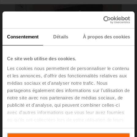
Consentement
Détails
À propos des cookies
Ce site web utilise des cookies.
Les cookies nous permettent de personnaliser le contenu
et les annonces, d'offrir des fonctionnalités relatives aux
médias sociaux et d'analyser notre trafic. Nous
SGA24
partageons également des informations sur l'utilisation de
notre site avec nos partenaires de médias sociaux, de
publicité et d'analyse, qui peuvent combiner celles-ci
Positionneur pour montage mural
avec d'autres informations que vous leur avez fournies
Liste de prix
€ 164,00
ou qu'ils ont collectées lors de votre utilisation de leurs
services.
Ajouter au
panier