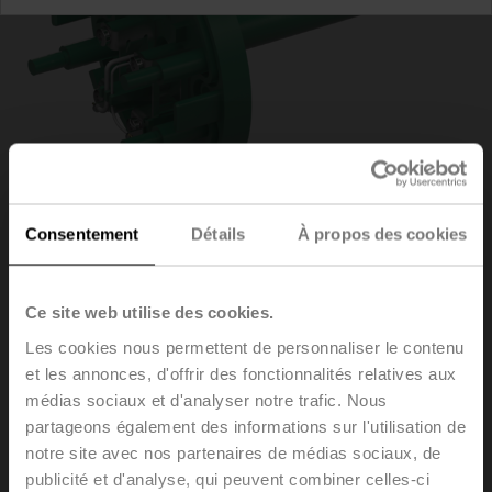
Consentement
Détails
À propos des cookies
ZBAE95
Ce site web utilise des cookies.
Les cookies nous permettent de personnaliser le contenu
et les annonces, d'offrir des fonctionnalités relatives aux
Bobine de déclenchement de remplacement pour BAE,
médias sociaux et d'analyser notre trafic. Nous
Température à l'intérieur de la gaine 95 °C (couleur
partageons également des informations sur l'utilisation de
verte), Longueur du plongeur 65 mm
notre site avec nos partenaires de médias sociaux, de
publicité et d'analyse, qui peuvent combiner celles-ci
Le remplacement de l'élément de déclenchement