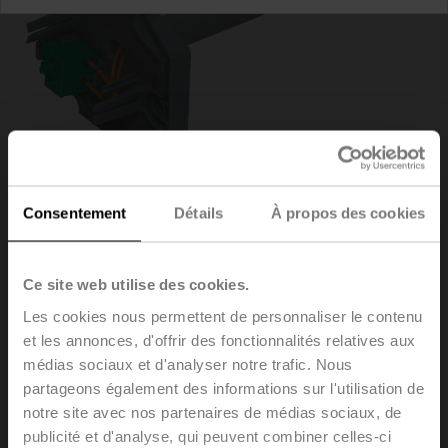
Consentement
Détails
À propos des cookies
ZBAT95/9
Ce site web utilise des cookies.
Les cookies nous permettent de personnaliser le contenu
et les annonces, d'offrir des fonctionnalités relatives aux
Bobine de déclenchement de remplacement pour BAT,
médias sociaux et d'analyser notre trafic. Nous
Température à l'intérieur de la gaine 95 °C (couleur
partageons également des informations sur l'utilisation de
grise), Longueur du plongeur 90 mm
notre site avec nos partenaires de médias sociaux, de
publicité et d'analyse, qui peuvent combiner celles-ci
Le remplacement de l'élément de déclenchement