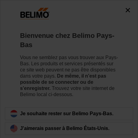
0
0
Accueil
Servomoteurs de registre
Bienvenue chez Belimo Pays-
Accessoires
Bas
Belimo propose une vaste gamme d’accessoires
électriques et mécaniques qui aident à résoudre
Vous ne semblez pas vous trouver aux Pays-
n’importe quel problème d’installation pour un
Bas. Les produits et services présentés sur
rendement et une valeur ajoutée accrus de vos
ce site web peuvent ne pas être disponibles
installations de CVC.
dans votre pays.
De même, il n'est pas
possible de se connecter ou de
s'enregistrer.
Trouvez votre site internet de
Belimo local ci-dessous.
Filtrer par
Je souhaite rester sur Belimo Pays-Bas.
207
produits trouvés
J'aimerais passer à Belimo États-Unis.
1
2
3
4
5