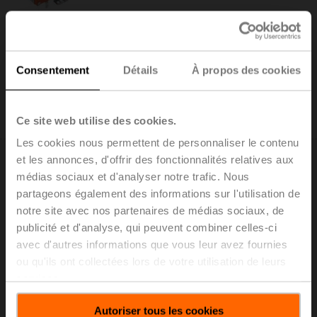
S2A-F
Contacts auxiliaires 2x SPDT
Liste de prix: € 152,00
Consentement
Détails
À propos des cookies
Ajouter au
panier
Ce site web utilise des cookies.
Ajouter à la liste de projets
Les cookies nous permettent de personnaliser le contenu
et les annonces, d'offrir des fonctionnalités relatives aux
médias sociaux et d'analyser notre trafic. Nous
partageons également des informations sur l'utilisation de
notre site avec nos partenaires de médias sociaux, de
S2A-H
publicité et d'analyse, qui peuvent combiner celles-ci
avec d'autres informations que vous leur avez fournies
Contacts auxiliaires 2x SPDT adaptable
ou qu'ils ont collectées lors de votre utilisation de leurs
Liste de prix: € 152,00
services.
Ajouter au
panier
Autoriser tous les cookies