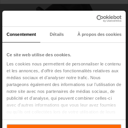
Consentement
Détails
À propos des cookies
Ce site web utilise des cookies.
Les cookies nous permettent de personnaliser le contenu
et les annonces, d'offrir des fonctionnalités relatives aux
médias sociaux et d'analyser notre trafic. Nous
ZCQ-E
partageons également des informations sur l'utilisation de
notre site avec nos partenaires de médias sociaux, de
publicité et d'analyse, qui peuvent combiner celles-ci
Rallonge d'axe CQ
avec d'autres informations que vous leur avez fournies
Liste de prix
€ 28,20
ou qu'ils ont collectées lors de votre utilisation de leurs
services.
Ajouter au
panier