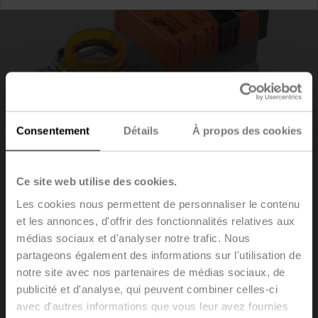
Consentement
Détails
À propos des cookies
Ce site web utilise des cookies.
Les cookies nous permettent de personnaliser le contenu
et les annonces, d'offrir des fonctionnalités relatives aux
SM24A-S-TP
médias sociaux et d'analyser notre trafic. Nous
partageons également des informations sur l'utilisation de
notre site avec nos partenaires de médias sociaux, de
Servomoteur rotatif, 20 Nm, AC/DC 24 V, Tout-ou-rien, 3
publicité et d'analyse, qui peuvent combiner celles-ci
points, 150 s, 1x SPDT, IP54, Borniers
avec d'autres informations que vous leur avez fournies