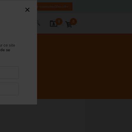
FR
DE
EN
Se connecter/S'inscrire
0
0
ctez-nous
r ce site
 de se