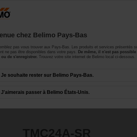
Pays-Bas
NL
roduits
Support
À propos de nous
Conta
enue chez Belimo Pays-Bas
omoteur ultra rapides
mblez pas vous trouver aux Pays-Bas. Les produits et services présentés su
t ne pas être disponibles dans votre pays.
De même, il n'est pas possible
 ou de s'enregistrer.
Trouvez votre site internet de Belimo local ci-dessous.
Je souhaite rester sur Belimo Pays-Bas.
J'aimerais passer à Belimo États-Unis.
TMC24A-SR