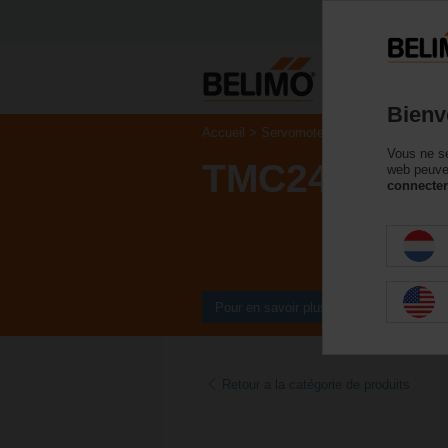
P
Bienv
Accueil
Servomoteurs de registre
Serv
Vous ne se
TMC24A-SR
web peuven
connecter
Pour en savoir plus
Retour a la catégorie de produits