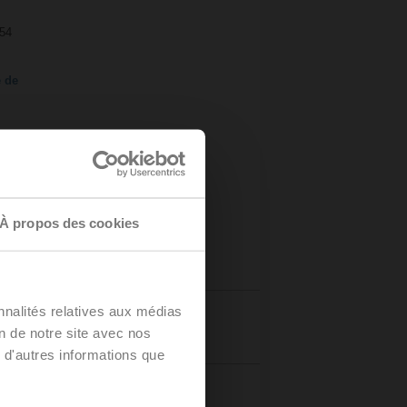
P54
e de
À propos des cookies
nnalités relatives aux médias
Détails
on de notre site avec nos
 d'autres informations que