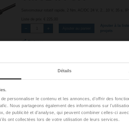
Servomoteur rotatif rapide, 2 Nm, AC/DC 24 V, 2...10 V, 35 s, I
Liste de prix
€ 225,00
Ajouter à la list
Ajouter au panier
projets
Partager
Détails
ies.
e personnaliser le contenu et les annonces, d'offrir des fonctio
Accessoires
rafic. Nous partageons également des informations sur l'utilisati
, de publicité et d'analyse, qui peuvent combiner celles-ci avec
ils ont collectées lors de votre utilisation de leurs services.