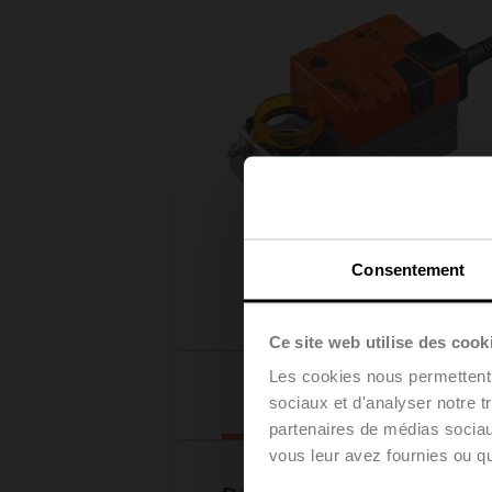
Consentement
Ce site web utilise des cook
Les cookies nous permettent d
Téléchargements
sociaux et d'analyser notre t
partenaires de médias sociaux
vous leur avez fournies ou qu'