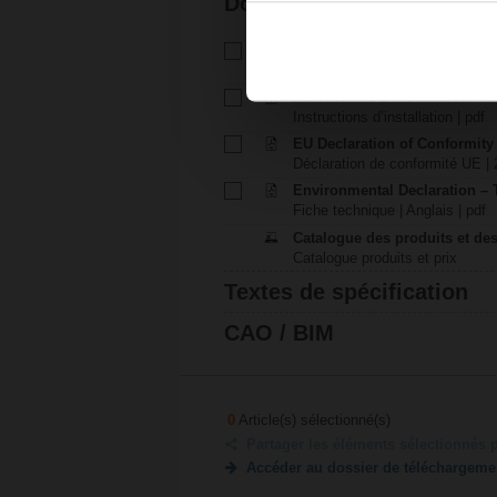
Documentation
Fiche technique - TMC24A-S
Fiche technique | Français | 13
Instructions d’installation – L
Instructions d’installation | pdf
EU Declaration of Conformit
Déclaration de conformité UE | 
Environmental Declaration – 
Fiche technique | Anglais | pdf
Catalogue des produits et des
Catalogue produits et prix
Textes de spécification
CAO / BIM
0
Article(s) sélectionné(s)
Partager les éléments sélectionnés 
Accéder au dossier de téléchargeme