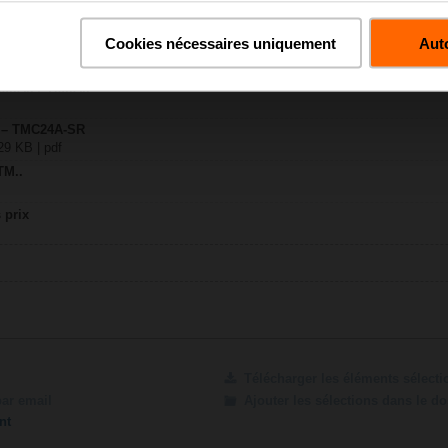
Cookies nécessaires uniquement
Auto
R
72 KB | pdf
M..A.. / TM..A..
y – TMC24A-SR
29 KB | pdf
TM..
 prix
Télécharger les éléments sélect
par email
Ajouter les sélections dans le d
nt