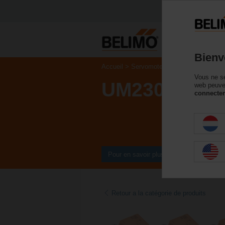
P
Bienv
Accueil
Servomoteurs de registre
Serv
Vous ne se
UM230Y-R.1
web peuven
connecter
Pour en savoir plus
Retour a la catégorie de produits