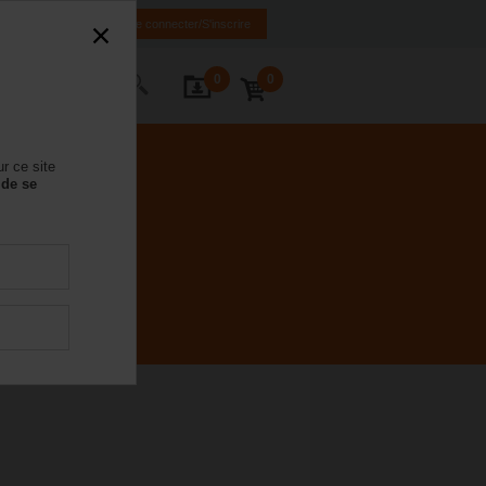
FR
DE
EN
Se connecter/S'inscrire
0
0
ctez-nous
r ce site
 de se