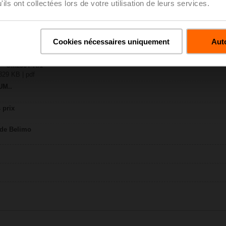
ils ont collectées lors de votre utilisation de leurs services.
38 KB | pdf
Cookies nécessaires uniquement
Auto
UM..
y – UM230Y-R.1
329 KB | pdf
UM..
 prix
 de Belimo