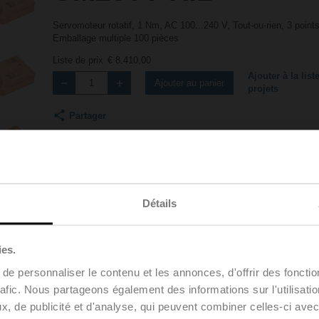
Servomoteur rotatif, 1 Nm, AC 100...240 V, Tout-ou-rien, 3 point
Emballage multiple 100 pièces
Liste de prix
€ 8.410,00
Ajouter à la list
Ajouter au panier
projets
Partager
Détails
ies.
Accessoires
e personnaliser le contenu et les annonces, d'offrir des fonctio
rafic. Nous partageons également des informations sur l'utilisati
, de publicité et d'analyse, qui peuvent combiner celles-ci avec