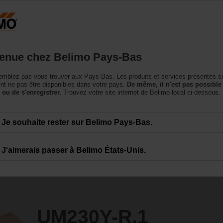
Pays-Bas
NL
roduits
Support
À propos de nous
Conta
enue chez Belimo Pays-Bas
omoteurs sans fonction de sécurité
mblez pas vous trouver aux Pays-Bas. Les produits et services présentés su
t ne pas être disponibles dans votre pays.
De même, il n'est pas possible
 ou de s'enregistrer.
Trouvez votre site internet de Belimo local ci-dessous.
Je souhaite rester sur Belimo Pays-Bas.
J'aimerais passer à Belimo États-Unis.
UM230Y-R.1