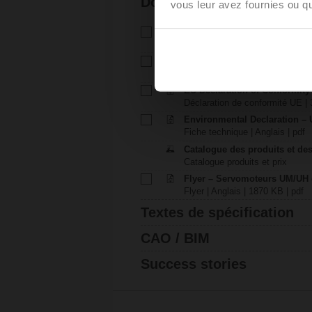
Documentation
vous leur avez fournies ou qu'
Fiche technique - UM230Y-R
Fiche technique | Français | 16
Instructions d’installation – 
Instructions d’installation | pdf
EU Declaration of Conformit
Déclaration de conformité UE | 
Environmental Declaration – 
Fiche technique | Anglais | pdf
Catalogue des produits et des
Catalogue produits et prix
Flyer – Servomoteurs UM/UH
Flyer | Anglais | 1870 KB | pdf
Textes de spécification
CAO / BIM
Success stories