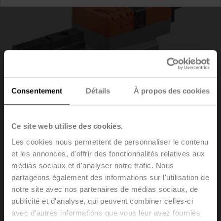
Consentement
Détails
À propos des cookies
Ce site web utilise des cookies.
Les cookies nous permettent de personnaliser le contenu
et les annonces, d'offrir des fonctionnalités relatives aux
SRD230A
médias sociaux et d'analyser notre trafic. Nous
partageons également des informations sur l'utilisation de
notre site avec nos partenaires de médias sociaux, de
Servomoteur rotatif, 16 Nm, AC 100...240 V, Tout-ou-
publicité et d'analyse, qui peuvent combiner celles-ci
rien, 3 points, 20 s, IP54
avec d'autres informations que vous leur avez fournies