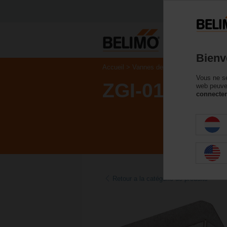
P
Bienv
Accueil
Vannes de régulation
Accesso
Vous ne se
ZGI-014
web peuven
connecter
Retour a la catégorie de produits