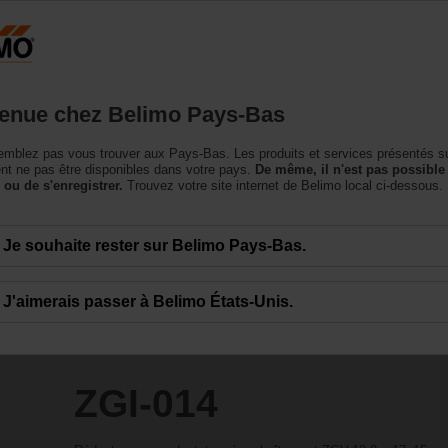
Pays-Bas
NL
roduits
Support
À propos de nous
Conta
enue chez Belimo Pays-Bas
ires
mblez pas vous trouver aux Pays-Bas. Les produits et services présentés su
t ne pas être disponibles dans votre pays.
De même, il n'est pas possible
 ou de s'enregistrer.
Trouvez votre site internet de Belimo local ci-dessous.
Je souhaite rester sur Belimo Pays-Bas.
J'aimerais passer à Belimo États-Unis.
ZGI-014