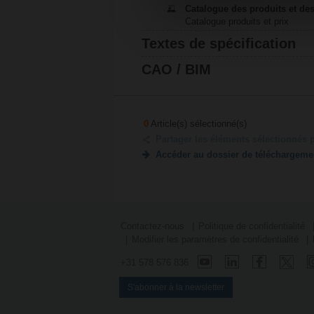
Catalogue des produits et des
Catalogue produits et prix
Textes de spécification
CAO / BIM
0
Article(s) sélectionné(s)
Partager les éléments sélectionnés 
Accéder au dossier de téléchargeme
Contactez-nous
Politique de confidentialité
Modifier les paramètres de confidentialité
+31 578 576 836
S'abonner à la newsletter