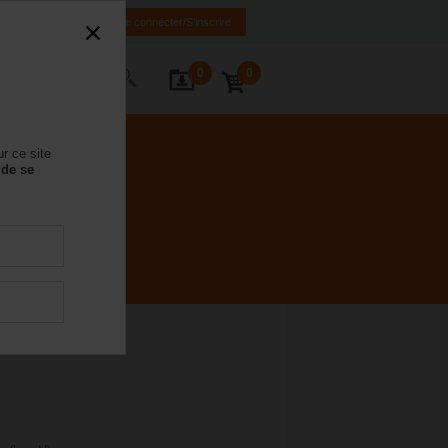
FR
DE
EN
Se connecter/S'inscrire
0
0
ctez-nous
r ce site
 de se