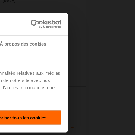
 (lxøxH)
e de
À propos des cookies
nnalités relatives aux médias
on de notre site avec nos
 d'autres informations que
tails
riser tous les cookies