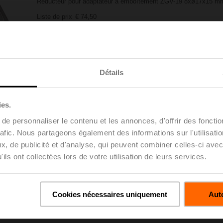
Réducteur pour adaptateur à emboîtement ZGV-19 8xø17x15 mm
Liste de prix
€ 74,50
Ajouter à la list
Ajouter au panier
projets
Partager
Détails
ies.
e personnaliser le contenu et les annonces, d'offrir des fonctio
rafic. Nous partageons également des informations sur l'utilisati
, de publicité et d'analyse, qui peuvent combiner celles-ci avec
ils ont collectées lors de votre utilisation de leurs services.
gements
Dé
Cookies nécessaires uniquement
Auto