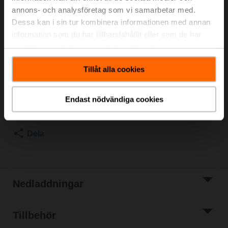
annons- och analysföretag som vi samarbetar med.
Rekommendation: kabeldragning som
Dessa kan i sin tur kombinera informationen med annan
spänningsdelare. Observera informationen i
information som du har tillhandahållit eller som de har
databladet.
samlat in när du har använt deras tjänster.
Listpris
1 424,00 SEK
Tillåt alla cookies
Lägg till i
kundvagn
Endast nödvändiga cookies
Lägg till i
projektlistan
Dela
Nedladdningar
Tillbehör