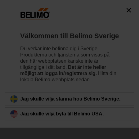
The exception is : javax.servlet.jsp.JspException: Problem
accessing the absolute URL
"https://www.belimo.com/se/sv_SE/~mgnlArea=outdated~".
java.io.IOException: Server returned HTTP response code: 500
for URL:
Välkommen till Belimo Sverige
https://www.belimo.com/se/sv_SE/~mgnlArea=outdated~
Du verkar inte befinna dig i Sverige.
Hem
Spjällställdon
Tillbehör
Produkterna och tjänsterna som visas på
den här webbplatsen kanske inte är
P1000A
tillgängliga i ditt land.
Det är inte heller
möjligt att logga in/registrera sig.
Hitta din
lokala Belimo-webbplats nedan.
Jag skulle vilja stanna hos Belimo Sverige.
Tillbaka till produktkategori
Jag skulle vilja byta till Belimo USA.