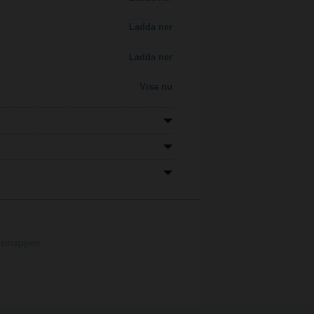
Ladda ner
Ladda ner
Visa nu
ngsmappen