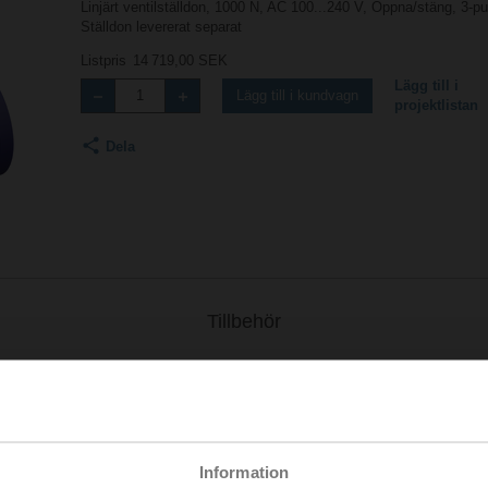
Linjärt ventilställdon, 1000 N, AC 100...240 V, Öppna/stäng, 3-
Ställdon levererat separat
Listpris
14 719,00 SEK
Lägg till i
Lägg till i kundvagn
projektlistan
Dela
Tillbehör
2
Information
727 KB | pdf