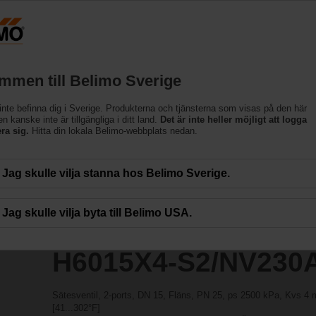
ssing the absolute URL "https://www.belimo.com/se/sv_SE/~mgnlArea=outdate
/NV230A-TPC
mmen till Belimo Sverige
inte befinna dig i Sverige. Produkterna och tjänsterna som visas på den här
 kanske inte är tillgängliga i ditt land.
Det är inte heller möjligt att logga
era sig.
Hitta din lokala Belimo-webbplats nedan.
Jag skulle vilja stanna hos Belimo Sverige.
Jag skulle vilja byta till Belimo USA.
H6015X4-S2/NV230
Sätesventil, 2-ports, DN 15, Fläns, PN 25, ps 2500 kPa, Kvs 4
[41...302°F]