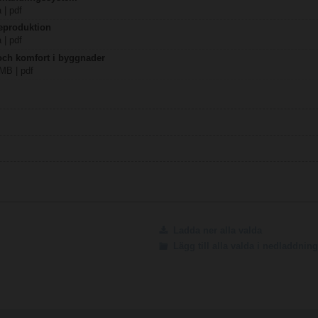
 | pdf
eproduktion
 | pdf
 och komfort i byggnader
 MB | pdf
Ladda ner alla valda
Lägg till alla valda i nedladdni