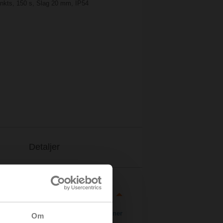
punkts, 150 s, Slag 20 mm, IP54
Detaljer
Ladda ner
Om