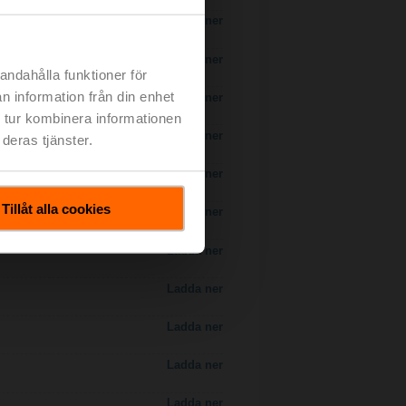
Ladda ner
Ladda ner
andahålla funktioner för
n information från din enhet
Ladda ner
 tur kombinera informationen
 H7..S / H7..X..S..
Ladda ner
deras tjänster.
Ladda ner
Tillåt alla cookies
Ladda ner
Ladda ner
Ladda ner
Ladda ner
Ladda ner
Ladda ner