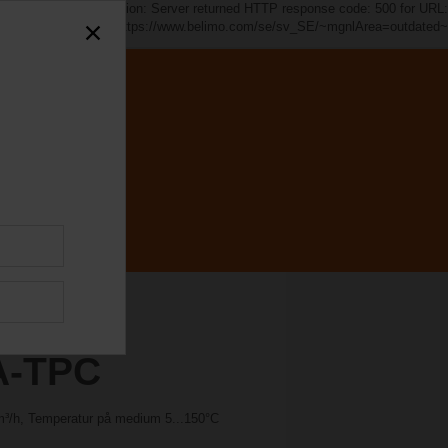
d~". java.io.IOException: Server returned HTTP response code: 500 for URL:
https://www.belimo.com/se/sv_SE/~mgnlArea=outdated~
A-TPC
 m³/h, Temperatur på medium 5...150°C