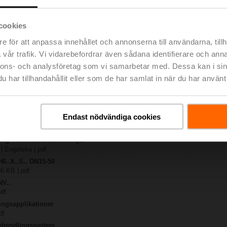
TPC
130 KB | pdf
cookies
.X..-S(P)2
e för att anpassa innehållet och annonserna till användarna, tillh
B | pdf
vår trafik. Vi vidarebefordrar även sådana identifierare och anna
A.. / NV..A.. / SV..A..
nnons- och analysföretag som vi samarbetar med. Dessa kan i sin
H4..B / H5..B / H6..N / H6..R / H6..S / H6..SP / H6..X..-S2 / H7..N / H7..R /
har tillhandahållit eller som de har samlat in när du har använt 
lse | 97 KB | pdf
y – NV230A-TPC
lse | 306 KB | pdf
Endast nödvändiga cookies
ng – 2- och 3-ports sätesventiler
 | Engelska | 2807 KB | pdf
ring – Allmänna anvisningar
 | Engelska | pdf
H6..X..S.. DN15-50
66 KB | pdf
NV..
pdf
ingsapplikationer
df
behandlingssystem