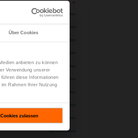
Herunterladen
Herunterladen
Über Cookies
Herunterladen
Herunterladen
 Medien anbieten zu können
Herunterladen
hrer Verwendung unserer
 führen diese Informationen
Herunterladen
ie im Rahmen Ihrer Nutzung
Herunterladen
Herunterladen
Cookies zulassen
Herunterladen
Herunterladen