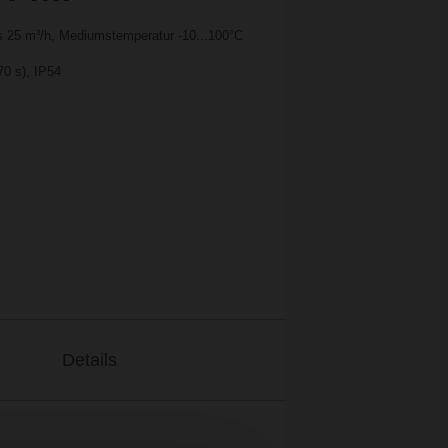
 25 m³/h, Mediumstemperatur -10...100°C
70 s), IP54
Details