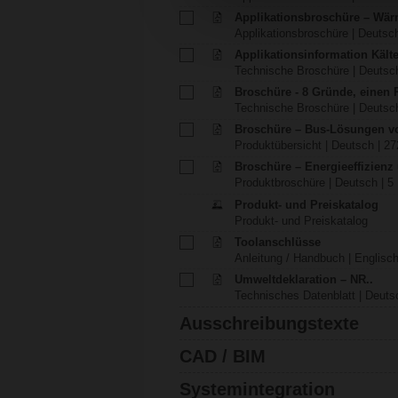
Applikationsbroschüre – Wä
Applikationsbroschüre | Deutsch
Applikationsinformation Käl
Technische Broschüre | Deutsch
Broschüre - 8 Gründe, einen
Technische Broschüre | Deutsch
Broschüre – Bus-Lösungen v
Produktübersicht | Deutsch | 27
Broschüre – Energieeffizien
Produktbroschüre | Deutsch | 5
Produkt- und Preiskatalog
Produkt- und Preiskatalog
Toolanschlüsse
Anleitung / Handbuch | Englisch
Umweltdeklaration – NR..
Technisches Datenblatt | Deutsc
Ausschreibungstexte
CAD / BIM
Systemintegration