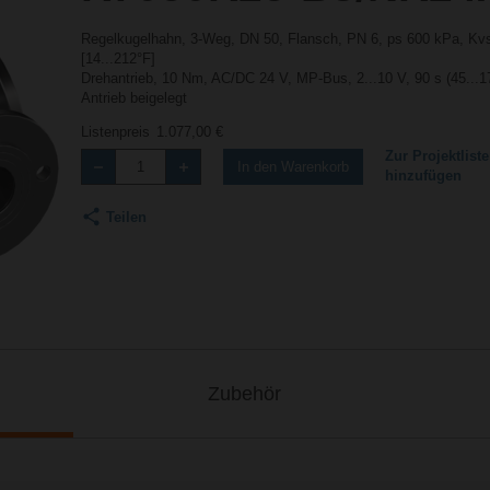
Regelkugelhahn, 3-Weg, DN 50, Flansch, PN 6, ps 600 kPa, Kvs
[14...212°F]
Drehantrieb, 10 Nm, AC/DC 24 V, MP-Bus, 2...10 V, 90 s (45...1
Antrieb beigelegt
Listenpreis
1.077,00 €
Zur Projektliste
In den Warenkorb
hinzufügen
Teilen
Zubehör