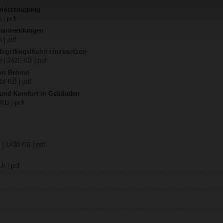
rmeerzeugung
 | pdf
teanwendungen
 | pdf
 Regelkugelhahn einzusetzen
 | 2426 KB | pdf
on Belimo
24 KB | pdf
z und Komfort in Gebäuden
 MB | pdf
 | 1430 KB | pdf
h | pdf