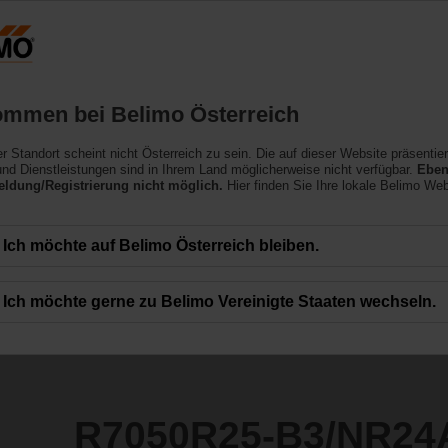
Österreich
DE
EN
HU
SL
SK
SR
Produkte
Support
Über uns
ommen bei Belimo Österreich
ler Standort scheint nicht Österreich zu sein. Die auf dieser Website präsentie
3/NR24A-MP
nd Dienstleistungen sind in Ihrem Land möglicherweise nicht verfügbar.
Eben
ldung/Registrierung nicht möglich.
Hier finden Sie Ihre lokale Belimo Web
Ich möchte auf Belimo Österreich bleiben.
Ich möchte gerne zu Belimo Vereinigte Staaten wechseln.
R7050R25-B3/NR24