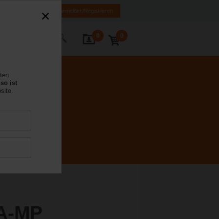
MK
HR
BA
Anmelden/Registrieren
0
0
Kontakt
rten
so ist
site.
A-MP