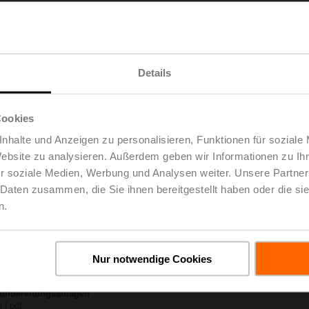
Rxx-B..
ch | 1408 KB | pdf
24A-MP
Details
ch | 1693 KB | pdf
-B.. / R7..R..-B..
 pdf
Cookies
 / LR..A / NR..A / SR..A
nhalte und Anzeigen zu personalisieren, Funktionen für soziale
– R7..Rxx-B.. DN 40...50
Website zu analysieren. Außerdem geben wir Informationen zu I
 KB | pdf
r soziale Medien, Werbung und Analysen weiter. Unsere Partner
y – NR24A-MP
 Daten zusammen, die Sie ihnen bereitgestellt haben oder die s
B | pdf
n.
lgemeine Hinweise
h | pdf
Weg- / 3-Weg-Regelkugelhähne
h | 2587 KB | pdf
Nur notwendige Cookies
h | 69 KB | pdf
aufbereitungsanlagen
 | pdf