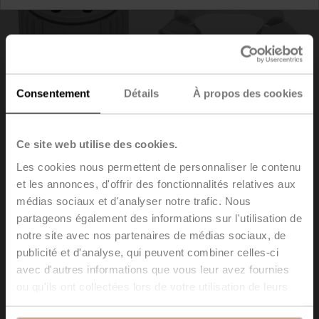
Consentement
Détails
À propos des cookies
Ce site web utilise des cookies.
Les cookies nous permettent de personnaliser le contenu
et les annonces, d'offrir des fonctionnalités relatives aux
médias sociaux et d'analyser notre trafic. Nous
ZF10-NSA-F
partageons également des informations sur l'utilisation de
notre site avec nos partenaires de médias sociaux, de
Adaptateurs inserts, 10x10 mm, pour NF..A / SF..A
publicité et d'analyse, qui peuvent combiner celles-ci
Emballage multiple 20 pièces
avec d'autres informations que vous leur avez fournies
ou qu'ils ont collectées lors de votre utilisation de leurs
Liste de prix
€ 142,00
services.
Ajouter au